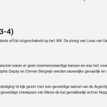
3-4)
lands elftal uitgeschakeld op het WK. De ploeg van Louis van Ga
 minuten waren er geen noemenswaardige kansen en was het voor
his Depay en Steven Bergwijn werden nauwelijks gevaarlijk en
dediging te kijk gezet met een geweldige aanval van de Argenti
 geweldige steekpass van Messi de bal gemakkelijk achter Nopp