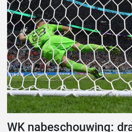
WK nabeschouwing: dra