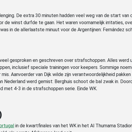
enging. De extra 30 minuten hadden veel weg van de start van 
or de winst durfde te gaan. Het waren voornamelijk irritaties, ov
was in de allerlaatste minuut voor de Argentijnen: Fernández s
eel gesproken en geschreven over strafschoppen. Alles werd u
ppen, inclusief speciale trainingen voor keepers. Sommige noe
mis. Aanvoerder van Dijk wilde zijn verantwoordelijkheid pakken
n Nederland werd gemist: Berghuis schoot de bal zwak in. Door
nd met 4-3 in de strafschoppen serie. Einde WK.
)
ortugal
in de kwartfinales van het WK in het Al Thumama Stadio