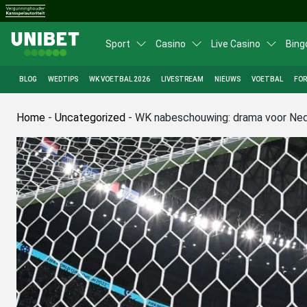
Sport
Casino
Live Casino
Bing
BLOG
WEDTIPS
WK VOETBAL 2026
LIVESTREAM
NIEUWS
VOETBAL
FOR
Home
-
Uncategorized
-
WK nabeschouwing: drama voor Ned