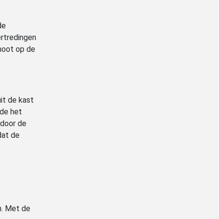
de
ertredingen
choot op de
it de kast
mde het
 door de
dat de
n. Met de