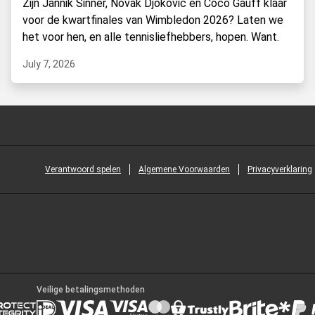
Zijn Jannik Sinner, Novak Djokovic en Coco Gauff klaar
voor de kwartfinales van Wimbledon 2026? Laten we
het voor hen, en alle tennisliefhebbers, hopen. Want.
July 7, 2026
Verantwoord spelen
Algemene Voorwaarden
Privacyverklaring
Veilige betalingsmethoden