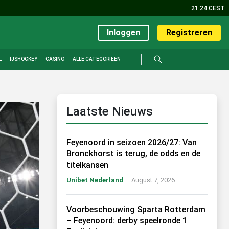
Unibet Community
Hulp
Verantwoord spelen
Over Unibet
21:24 CEST
Inloggen
Registreren
L
IJSHOCKEY
CASINO
ALLE CATEGORIEEN
Laatste Nieuws
Feyenoord in seizoen 2026/27: Van
Bronckhorst is terug, de odds en de
titelkansen
Unibet Nederland
August 7, 2026
Voorbeschouwing Sparta Rotterdam
– Feyenoord: derby speelronde 1