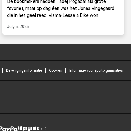
De bookmakers hadden Tadej Pogačar als grote
favoriet, maar op dag één was het Jonas Vingegaard
die in het geel reed. Visma-Lease a Bike won.
July 5, 2026
Beveiligingsinformatie
Cookies
Informatie voor sportorganisaties