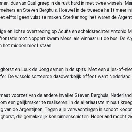
nnen, dus van Gaal greep in de rust hard in met twee wissels. Ma
iners en Steven Berghuis. Hoewel in de tweede helft meer init
et elftal geen vuist te maken. Sterker nog: het waren de Argenti
ge en lichte overtreding op Acuña en scheidsrechter Antonio 
frontatie met Noppert kwam Messi als winnaar uit de bus. De Ar
in het midden bleef staan.
ghorst en Luuk de Jong samen in de spits. Met een alles-of-nie
ffer. De wissels sorteerde daadwerkelijk effect want Nederland
maat voorzet van de andere invaller Steven Berghuis. Nederland
om een gelijkmaker te realiseren. In de allerlaatste minuut kree
ing van de Argentijnen. Tegen alle verwachtingen in schoot Koop
eghorst, die gemakkelijk kon binnenschieten. Nederland mocht z