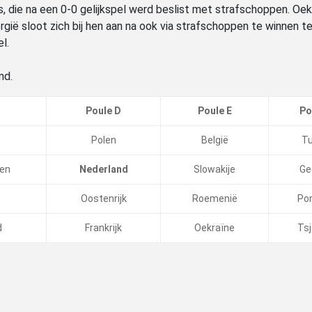
s, die na een 0-0 gelijkspel werd beslist met strafschoppen. Oek
rgië sloot zich bij hen aan na ook via strafschoppen te winnen t
l.
nd.
Poule D
Poule E
Po
ë
Polen
België
Tu
en
Nederland
Slowakije
Ge
Oostenrijk
Roemenië
Por
d
Frankrijk
Oekraïne
Tsj