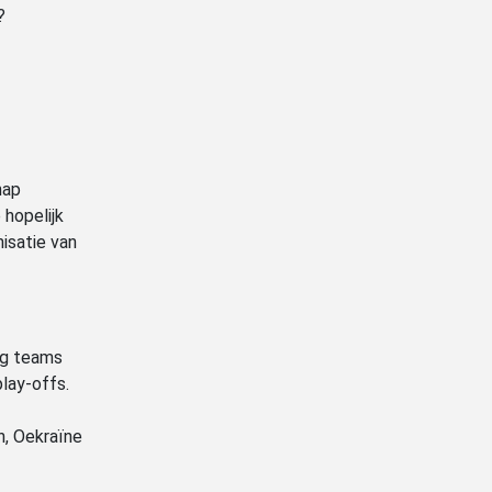
?
hap
 hopelijk
isatie van
ig teams
lay-offs.
n, Oekraïne