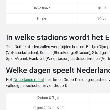
Halve finale
10 juli
Finale
14 juli
In welke stadions wordt het 
Tien Duitse steden zullen wedstrijden hosten: Berlijn (Olymp
(Volksparkstadion), Keulen (RheinEnergieStadion), Stuttgart
Spiel-Arena), Frankfurt (Waldstadion) en Gelsenkirchen (Velt
Welke dagen speelt Nederlan
Het
Nederlands elftal
is actief in Groep D in de groepsfase v
volledige speelschema van Groep D.
Datum & Tijd
16 juni 2024 – 15:00