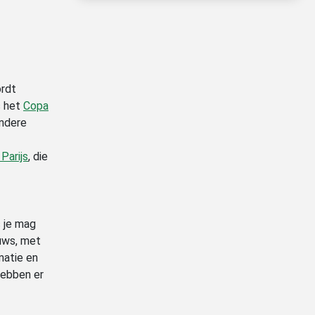
ordt
s het
Copa
andere
Parijs
, die
 je mag
euws, met
matie en
hebben er