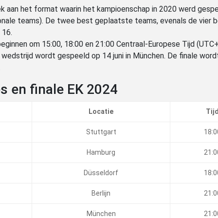
ek aan het format waarin het kampioenschap in 2020 werd gespe
onale teams). De twee best geplaatste teams, evenals de vier 
 16.
beginnen om 15:00, 18:00 en 21:00 Centraal-Europese Tijd (UTC+
wedstrijd wordt gespeeld op 14 juni in München. De finale word
.
s en finale EK 2024
Locatie
Tij
Stuttgart
18:0
Hamburg
21:0
Düsseldorf
18:0
Berlijn
21:0
München
21:0