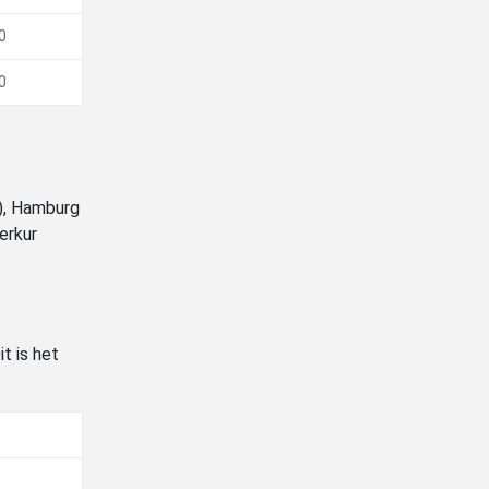
0
0
k), Hamburg
erkur
t is het