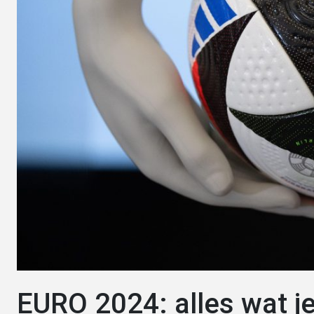
EURO 2024: alles wat j