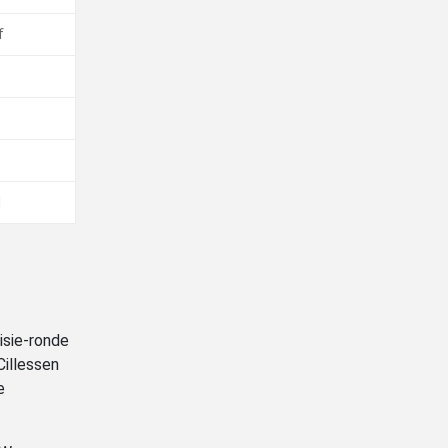
f
d
visie-ronde
Cillessen
e