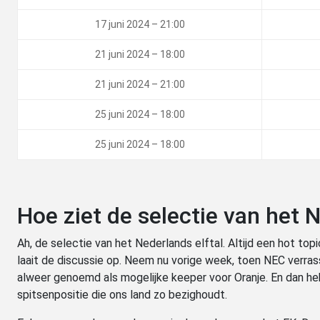
17 juni 2024 – 21:00
21 juni 2024 – 18:00
21 juni 2024 – 21:00
25 juni 2024 – 18:00
25 juni 2024 – 18:00
Hoe ziet de selectie van het N
Ah, de selectie van het Nederlands elftal. Altijd een hot topic
laait de discussie op. Neem nu vorige week, toen NEC verra
alweer genoemd als mogelijke keeper voor Oranje. En dan h
spitsenpositie die ons land zo bezighoudt.