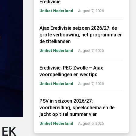
Eredivisie
Unibet Nederland
August 7, 2026
Ajax Eredivisie seizoen 2026/27: de
grote verbouwing, het programma en
de titelkansen
Unibet Nederland
August 7, 2026
Eredivisie: PEC Zwolle – Ajax
voorspellingen en wedtips
Unibet Nederland
August 7, 2026
PSV in seizoen 2026/27:
voorbereiding, speelschema en de
jacht op titel nummer vier
Unibet Nederland
August 6, 2026
 EK