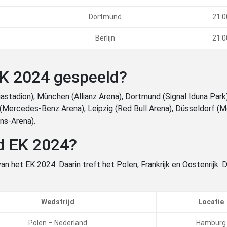
Dortmund
21:0
Berlijn
21:0
EK 2024 gespeeld?
iastadion), München (Allianz Arena), Dortmund (Signal Iduna Par
 (Mercedes-Benz Arena), Leipzig (Red Bull Arena), Düsseldorf (M
ins-Arena).
d EK 2024?
an het EK 2024. Daarin treft het Polen, Frankrijk en Oostenrijk. Di
Wedstrijd
Locatie
Polen – Nederland
Hamburg