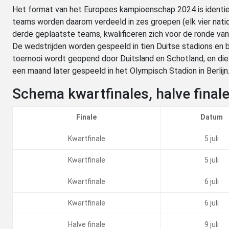
Het format van het Europees kampioenschap 2024 is identi
teams worden daarom verdeeld in zes groepen (elk vier nati
derde geplaatste teams, kwalificeren zich voor de ronde van
De wedstrijden worden gespeeld in tien Duitse stadions en 
toernooi wordt geopend door Duitsland en Schotland, en die 
een maand later gespeeld in het Olympisch Stadion in Berlijn
Schema kwartfinales, halve finale
Finale
Datum
Kwartfinale
5 juli
Kwartfinale
5 juli
Kwartfinale
6 juli
Kwartfinale
6 juli
Halve finale
9 juli