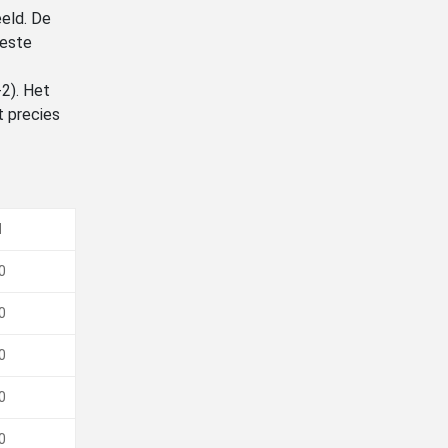
eld. De
beste
2). Het
t precies
d
0
0
0
0
0