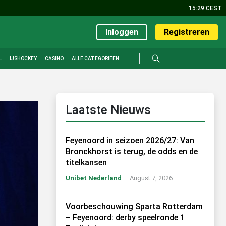
Unibet Community
Hulp
Verantwoord spelen
Over Unibet
15:29 CEST
Inloggen
Registreren
L
IJSHOCKEY
CASINO
ALLE CATEGORIEEN
Laatste Nieuws
Feyenoord in seizoen 2026/27: Van
Bronckhorst is terug, de odds en de
titelkansen
Unibet Nederland
August 7, 2026
Voorbeschouwing Sparta Rotterdam
– Feyenoord: derby speelronde 1