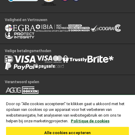
Veiligheid en Vertrouwen
Veilige betalingsmethoden
Verantwoord spelen
Door op “Alle cookies accepteren” te klikken gaat u akkoord met het
© Copyright 2026, Unibet. Alle rechten voorbehouden.
opslaan van cookies op uw apparaat voor het verbeteren van
“UNIBET” is een gedeponeerd handelsmerk. UNIBET is niet aangesloten bij
websitenavigatie, het analyseren van websitegebruik en om ons te
of verbonden aan sportteams, organisaties van evenementen of spelers die
helpen bij onze marketingprojecten.
Politique de cookies
afgebeeld worden op haar websites.
Alle cookies accepteren
Optdeck Service Limited, een vennootschap naar Maltees recht, gevestigd en