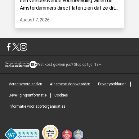
een veelbelovende voorbereiding willen de
Amsterdammers direct laten zien dat ze dit
seizoen.
August 7, 2026
Wat kost gokken jou? Stop op tijd. 18+
Verantwoord spelen
Algemene Voorwaarden
Privacyverklaring
Beveiligingsinformatie
Cookies
Informatie voor sportorganisaties