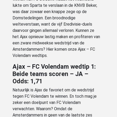
lukte om Sparta te verslaan in de KNVB Beker,
was daar zowaar een knappe zege op de
Domstedelingen. Een broodnodige
welteverstaan, want de vijf Eredivisie-duels
daarvoor gingen allemaal verloren. Kunnen ze
het Ajax opnieuw lastig maken en profiteren van
een zware midweekse wedstrijd van de
Amsterdammers? Hier komen onze Ajax – FC
Volendam wedtips.
Ajax – FC Volendam wedtip 1:
Beide teams scoren – JA –
Odds: 1,71
Natuurlijk is Ajax de favoriet om de wedstrijd
tegen FC Volendam te winnen. En toch mag je
zeker een doelpunt van FC Volendam
verwachten. Waarom? Omdat de
Amsterdammers in geen van de laatste zes