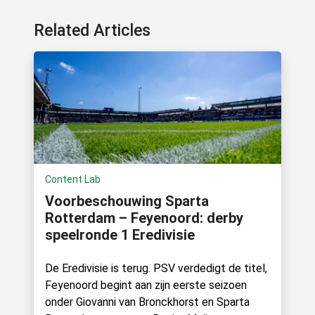
Related Articles
Content Lab
Voorbeschouwing Sparta
Rotterdam – Feyenoord: derby
speelronde 1 Eredivisie
De Eredivisie is terug. PSV verdedigt de titel,
Feyenoord begint aan zijn eerste seizoen
onder Giovanni van Bronckhorst en Sparta