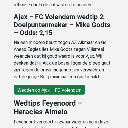
officiële duels de nul wisten te houden.
Ajax – FC Volendam wedtip 2:
Doelpuntenmaker – Mika Godts
– Odds: 2,15
Na een mindere beurt tegen AZ Alkmaar en Go
Ahead Eagles liet Mika Godts tegen Villarreal
weer zien dat hij goud waard is voor Ajax. Wij
denken dat hij Ajax de bovenliggende ploeg gaat
zijn tegen de provinciegenoot en verwachten
dat de jonge Belg minimaal een goal maakt.
Wedden op Ajax – FC Volendam
Wedtips Feyenoord –
Heracles Almelo
Feyenoord verkeert in zwaar weer en nam deze