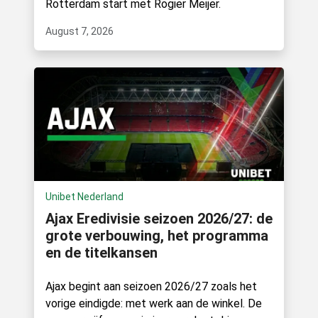
Rotterdam start met Rogier Meijer.
August 7, 2026
Unibet Nederland
Ajax Eredivisie seizoen 2026/27: de
grote verbouwing, het programma
en de titelkansen
Ajax begint aan seizoen 2026/27 zoals het
vorige eindigde: met werk aan de winkel. De