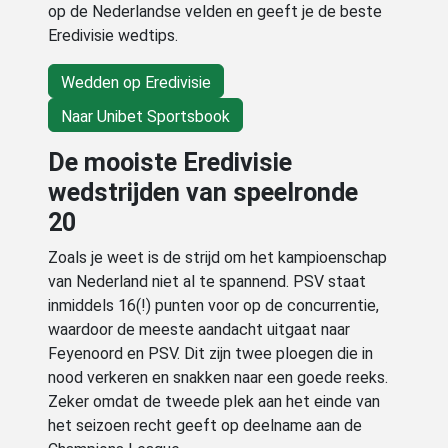
op de Nederlandse velden en geeft je de beste
Eredivisie wedtips.
Wedden op Eredivisie
Naar Unibet Sportsbook
De mooiste Eredivisie
wedstrijden van speelronde
20
Zoals je weet is de strijd om het kampioenschap
van Nederland niet al te spannend. PSV staat
inmiddels 16(!) punten voor op de concurrentie,
waardoor de meeste aandacht uitgaat naar
Feyenoord en PSV. Dit zijn twee ploegen die in
nood verkeren en snakken naar een goede reeks.
Zeker omdat de tweede plek aan het einde van
het seizoen recht geeft op deelname aan de