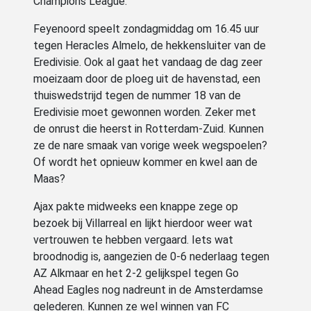
Champions League.
Feyenoord speelt zondagmiddag om 16.45 uur
tegen Heracles Almelo, de hekkensluiter van de
Eredivisie. Ook al gaat het vandaag de dag zeer
moeizaam door de ploeg uit de havenstad, een
thuiswedstrijd tegen de nummer 18 van de
Eredivisie moet gewonnen worden. Zeker met
de onrust die heerst in Rotterdam-Zuid. Kunnen
ze de nare smaak van vorige week wegspoelen?
Of wordt het opnieuw kommer en kwel aan de
Maas?
Ajax pakte midweeks een knappe zege op
bezoek bij Villarreal en lijkt hierdoor weer wat
vertrouwen te hebben vergaard. Iets wat
broodnodig is, aangezien de 0-6 nederlaag tegen
AZ Alkmaar en het 2-2 gelijkspel tegen Go
Ahead Eagles nog nadreunt in de Amsterdamse
gelederen. Kunnen ze wel winnen van FC