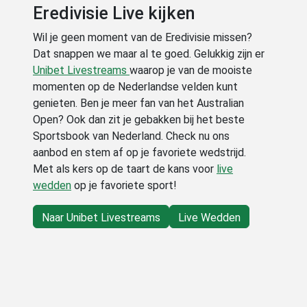
Eredivisie Live kijken
Wil je geen moment van de Eredivisie missen?
Dat snappen we maar al te goed. Gelukkig zijn er
Unibet Livestreams
waarop je van de mooiste
momenten op de Nederlandse velden kunt
genieten. Ben je meer fan van het Australian
Open? Ook dan zit je gebakken bij het beste
Sportsbook van Nederland. Check nu ons
aanbod en stem af op je favoriete wedstrijd.
Met als kers op de taart de kans voor
live
wedden
op je favoriete sport!
Naar Unibet Livestreams
Live Wedden