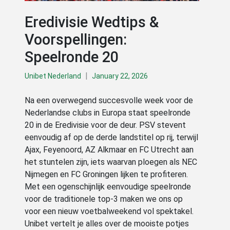
Eredivisie Wedtips &
Voorspellingen:
Speelronde 20
|
Unibet Nederland
January 22, 2026
Na een overwegend succesvolle week voor de
Nederlandse clubs in Europa staat speelronde
20 in de Eredivisie voor de deur. PSV stevent
eenvoudig af op de derde landstitel op rij, terwijl
Ajax, Feyenoord, AZ Alkmaar en FC Utrecht aan
het stuntelen zijn, iets waarvan ploegen als NEC
Nijmegen en FC Groningen lijken te profiteren.
Met een ogenschijnlijk eenvoudige speelronde
voor de traditionele top-3 maken we ons op
voor een nieuw voetbalweekend vol spektakel.
Unibet vertelt je alles over de mooiste potjes