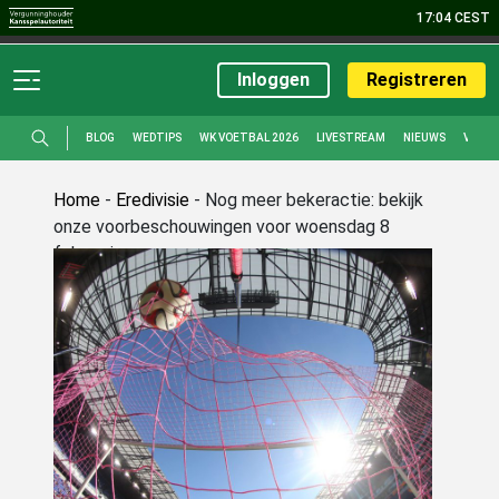
17:04 CEST
Sport
Casino
Live Casino
Bingo
Poker
Promoties
Inloggen
Registreren
BLOG
WEDTIPS
WK VOETBAL 2026
LIVESTREAM
NIEUWS
VOET
Home
-
Eredivisie
-
Nog meer bekeractie: bekijk
onze voorbeschouwingen voor woensdag 8
februari