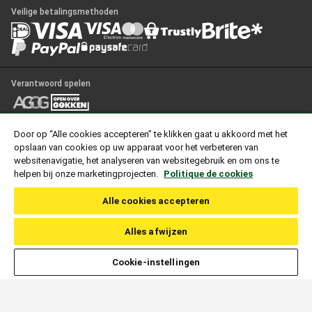
Veilige betalingsmethoden
Verantwoord spelen
Door op “Alle cookies accepteren” te klikken gaat u akkoord met het
© Copyright 2026, Unibet. Alle rechten voorbehouden.
opslaan van cookies op uw apparaat voor het verbeteren van
“UNIBET” is een gedeponeerd handelsmerk. UNIBET is niet aangesloten bij
websitenavigatie, het analyseren van websitegebruik en om ons te
of verbonden aan sportteams, organisaties van evenementen of spelers die
helpen bij onze marketingprojecten.
Politique de cookies
afgebeeld worden op haar websites.
Alle cookies accepteren
Optdeck Service Limited, een vennootschap naar Maltees recht, gevestigd en
kantoorhoudend te Level 6, The Centre, Tigne Point, Sliema, TPO0001,
Malta biedt de kansspelen op deze website aan onder een vergunning tot het
Alles afwijzen
organiseren van kansspelen op afstand. Deze vergunning, met kenmerk
1730/01.267.175 is verleend door de Nederlandse Kansspelautoriteit op 08
juni 2022;
Let op
, deelname aan kansspelen kan verslavend zijn. Speel
Cookie-instellingen
verantwoord en raadpleeg ons helpcentrum.
Gokken kan verslavend zijn. Speel verantwoord.