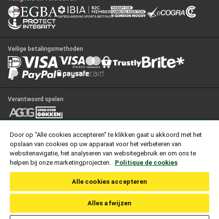
Veilige betalingsmethoden
Verantwoord spelen
Door op “Alle cookies accepteren” te klikken gaat u akkoord met het
© Copyright 2026, Unibet. Alle rechten voorbehouden.
opslaan van cookies op uw apparaat voor het verbeteren van
“UNIBET” is een gedeponeerd handelsmerk. UNIBET is niet aangesloten bij
websitenavigatie, het analyseren van websitegebruik en om ons te
of verbonden aan sportteams, organisaties van evenementen of spelers die
helpen bij onze marketingprojecten.
Politique de cookies
afgebeeld worden op haar websites.
Optdeck Service Limited, een vennootschap naar Maltees recht, gevestigd en
Alle cookies accepteren
kantoorhoudend te Level 6, The Centre, Tigne Point, Sliema, TPO0001,
Malta biedt de kansspelen op deze website aan onder een vergunning tot het
Alles afwijzen
organiseren van kansspelen op afstand. Deze vergunning, met kenmerk
1730/01.267.175 is verleend door de Nederlandse Kansspelautoriteit op 08