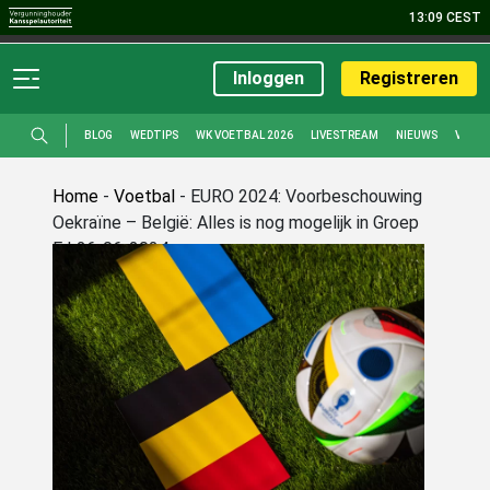
13:09 CEST
Sport
Casino
Live Casino
Bingo
Poker
Promoties
Inloggen
Registreren
BLOG
WEDTIPS
WK VOETBAL 2026
LIVESTREAM
NIEUWS
VOET
Home
-
Voetbal
-
EURO 2024: Voorbeschouwing
Oekraïne – België: Alles is nog mogelijk in Groep
E | 26-06-2024