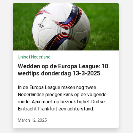
Unibet Nederland
Wedden op de Europa League: 10
wedtips donderdag 13-3-2025
In de Europa League maken nog twee
Nederlandse ploegen kans op de volgende
ronde. Ajax moet op bezoek bij het Duitse
Eintracht Frankfurt een achterstand.
March 12, 2025