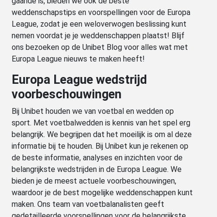
gaande is, bieden we ook de beste
weddenschapstips en voorspellingen voor de Europa
League, zodat je een weloverwogen beslissing kunt
nemen voordat je je weddenschappen plaatst! Blijf
ons bezoeken op de Unibet Blog voor alles wat met
Europa League nieuws te maken heeft!
Europa League wedstrijd
voorbeschouwingen
Bij Unibet houden we van voetbal en wedden op
sport. Met voetbalwedden is kennis van het spel erg
belangrijk. We begrijpen dat het moeilijk is om al deze
informatie bij te houden. Bij Unibet kun je rekenen op
de beste informatie, analyses en inzichten voor de
belangrijkste wedstrijden in de Europa League. We
bieden je de meest actuele voorbeschouwingen,
waardoor je de best mogelijke weddenschappen kunt
maken. Ons team van voetbalanalisten geeft
gedetailleerde voorspellingen voor de belangrijkste