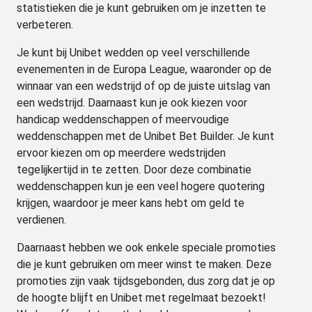
statistieken die je kunt gebruiken om je inzetten te
verbeteren.
Je kunt bij Unibet wedden op veel verschillende
evenementen in de Europa League, waaronder op de
winnaar van een wedstrijd of op de juiste uitslag van
een wedstrijd. Daarnaast kun je ook kiezen voor
handicap weddenschappen of meervoudige
weddenschappen met de Unibet Bet Builder. Je kunt
ervoor kiezen om op meerdere wedstrijden
tegelijkertijd in te zetten. Door deze combinatie
weddenschappen kun je een veel hogere quotering
krijgen, waardoor je meer kans hebt om geld te
verdienen.
Daarnaast hebben we ook enkele speciale promoties
die je kunt gebruiken om meer winst te maken. Deze
promoties zijn vaak tijdsgebonden, dus zorg dat je op
de hoogte blijft en Unibet met regelmaat bezoekt!