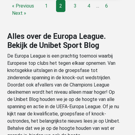
« Previous
1
2
3
4
…
6
Next »
Alles over de Europa League.
Bekijk de Unibet Sport Blog
De Europa League is een prachtig toernooi waarbij
Europese top clubs het tegen elkaar opnemen. Van
knotsgekke uitslagen in de groepsfase tot
zinderende spanning in de knock-out wedstrijden.
Doordat ook afvallers van de Champions League
deelnemen wordt het niveau alleen maar hoger! Op
de Unibet Blog houden we je op de hoogte van alle
spanning en actie in de UEFA-Europa League. Of je nu
kijkt naar de kwalificatie, groepsfase of knock-
outrondes, het belangrijkste nieuws lees je op Unibet.
Behalve dat we je op de hoogte houden van wat er