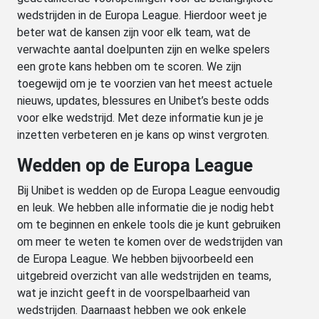
wedstrijden in de Europa League. Hierdoor weet je
beter wat de kansen zijn voor elk team, wat de
verwachte aantal doelpunten zijn en welke spelers
een grote kans hebben om te scoren. We zijn
toegewijd om je te voorzien van het meest actuele
nieuws, updates, blessures en Unibet’s beste odds
voor elke wedstrijd. Met deze informatie kun je je
inzetten verbeteren en je kans op winst vergroten.
Wedden op de Europa League
Bij Unibet is wedden op de Europa League eenvoudig
en leuk. We hebben alle informatie die je nodig hebt
om te beginnen en enkele tools die je kunt gebruiken
om meer te weten te komen over de wedstrijden van
de Europa League. We hebben bijvoorbeeld een
uitgebreid overzicht van alle wedstrijden en teams,
wat je inzicht geeft in de voorspelbaarheid van
wedstrijden. Daarnaast hebben we ook enkele