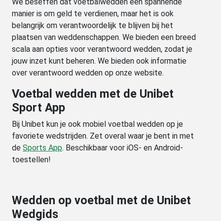
We beseffen dat voetbalwedden een spannende
manier is om geld te verdienen, maar het is ook
belangrijk om verantwoordelijk te blijven bij het
plaatsen van weddenschappen. We bieden een breed
scala aan opties voor verantwoord wedden, zodat je
jouw inzet kunt beheren. We bieden ook informatie
over verantwoord wedden op onze website.
Voetbal wedden met de Unibet
Sport App
Bij Unibet kun je ook mobiel voetbal wedden op je
favoriete wedstrijden. Zet overal waar je bent in met
de
Sports App
. Beschikbaar voor iOS- en Android-
toestellen!
Wedden op voetbal met de Unibet
Wedgids