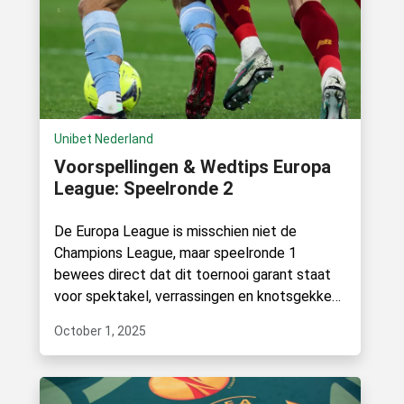
Unibet Nederland
Voorspellingen & Wedtips Europa
League: Speelronde 2
De Europa League is misschien niet de
Champions League, maar speelronde 1
bewees direct dat dit toernooi garant staat
voor spektakel, verrassingen en knotsgekke
wedstrijden..
October 1, 2025