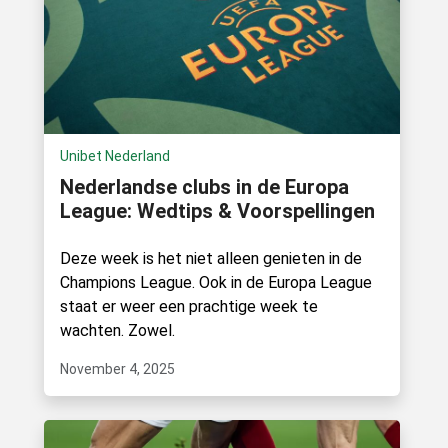
Unibet Nederland
Nederlandse clubs in de Europa
League: Wedtips & Voorspellingen
Deze week is het niet alleen genieten in de
Champions League. Ook in de Europa League
staat er weer een prachtige week te
wachten. Zowel.
November 4, 2025