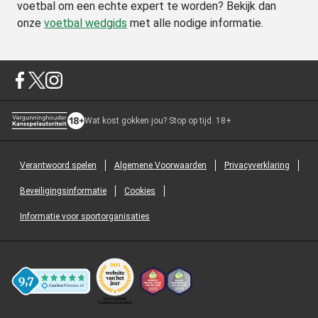
voetbal om een echte expert te worden? Bekijk dan
onze
voetbal wedgids
met alle nodige informatie.
Wat kost gokken jou? Stop op tijd. 18+
Verantwoord spelen
Algemene Voorwaarden
Privacyverklaring
Beveiligingsinformatie
Cookies
Informatie voor sportorganisaties