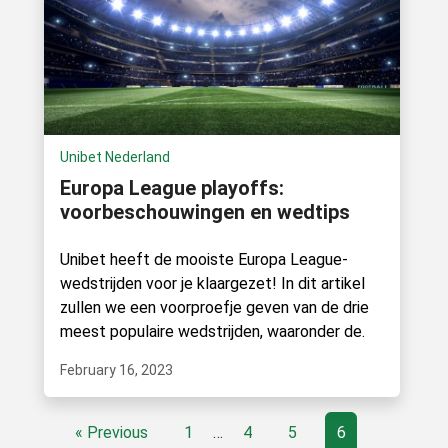
Unibet Nederland
Europa League playoffs:
voorbeschouwingen en wedtips
Unibet heeft de mooiste Europa League-
wedstrijden voor je klaargezet! In dit artikel
zullen we een voorproefje geven van de drie
meest populaire wedstrijden, waaronder de.
February 16, 2023
« Previous
1
…
4
5
6