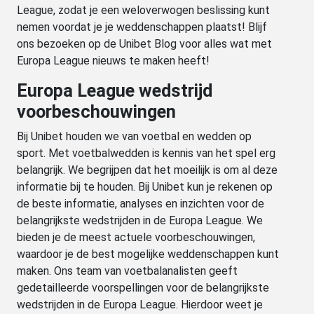
League, zodat je een weloverwogen beslissing kunt
nemen voordat je je weddenschappen plaatst! Blijf
ons bezoeken op de Unibet Blog voor alles wat met
Europa League nieuws te maken heeft!
Europa League wedstrijd
voorbeschouwingen
Bij Unibet houden we van voetbal en wedden op
sport. Met voetbalwedden is kennis van het spel erg
belangrijk. We begrijpen dat het moeilijk is om al deze
informatie bij te houden. Bij Unibet kun je rekenen op
de beste informatie, analyses en inzichten voor de
belangrijkste wedstrijden in de Europa League. We
bieden je de meest actuele voorbeschouwingen,
waardoor je de best mogelijke weddenschappen kunt
maken. Ons team van voetbalanalisten geeft
gedetailleerde voorspellingen voor de belangrijkste
wedstrijden in de Europa League. Hierdoor weet je