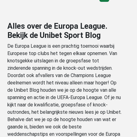
Alles over de Europa League.
Bekijk de Unibet Sport Blog
De Europa League is een prachtig toernooi waarbij
Europese top clubs het tegen elkaar opnemen. Van
knotsgekke uitslagen in de groepsfase tot
zinderende spanning in de knock-out wedstrijden.
Doordat ook afvallers van de Champions League
deelnemen wordt het niveau alleen maar hoger! Op
de Unibet Blog houden we je op de hoogte van alle
spanning en actie in de UEFA-Europa League. Of je nu
kijkt naar de kwalificatie, groepsfase of knock-
outrondes, het belangrijkste nieuws lees je op Unibet.
Behalve dat we je op de hoogte houden van wat er
gaande is, bieden we ook de beste
weddenschapstips en voorspellingen voor de Europa