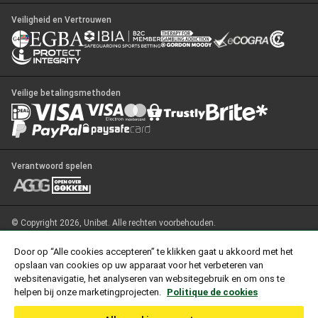
Veiligheid en Vertrouwen
Veilige betalingsmethoden
Verantwoord spelen
© Copyright 2026, Unibet. Alle rechten voorbehouden.
“UNIBET” is een gedeponeerd handelsmerk. UNIBET is niet aangesloten bij
Door op “Alle cookies accepteren” te klikken gaat u akkoord met het
of verbonden aan sportteams, organisaties van evenementen of spelers die
opslaan van cookies op uw apparaat voor het verbeteren van
afgebeeld worden op haar websites.
websitenavigatie, het analyseren van websitegebruik en om ons te
Optdeck Service Limited, een vennootschap naar Maltees recht, gevestigd en
helpen bij onze marketingprojecten.
Politique de cookies
kantoorhoudend te Level 6, The Centre, Tigne Point, Sliema, TPO0001,
Malta biedt de kansspelen op deze website aan onder een vergunning tot het