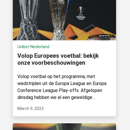
Unibet Nederland
Volop Europees voetbal: bekijk
onze voorbeschouwingen
Volop voetbal op het programma, met
wedstrijden uit de Europa League en Europa
Conference League Play-offs. Afgelopen
dinsdag hebben we al een geweldige
wedstrijd gezien.
March 9, 2023