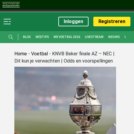
Sport
Casino
Live Casino
Bingo
Poker
Promoties
Inloggen
Registreren
BLOG
WEDTIPS
WK VOETBAL 2026
LIVESTREAM
NIEUWS
VOET
Home
-
Voetbal
-
KNVB Beker finale AZ – NEC |
Dit kun je verwachten | Odds en voorspellingen