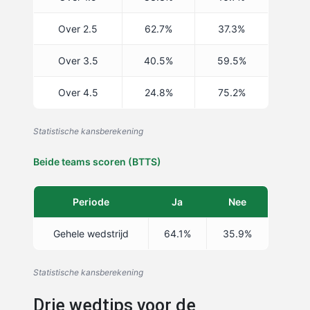
Over 2.5
62.7%
37.3%
Over 3.5
40.5%
59.5%
Over 4.5
24.8%
75.2%
Statistische kansberekening
Beide teams scoren (BTTS)
Periode
Ja
Nee
Gehele wedstrijd
64.1%
35.9%
Statistische kansberekening
Drie wedtips voor de