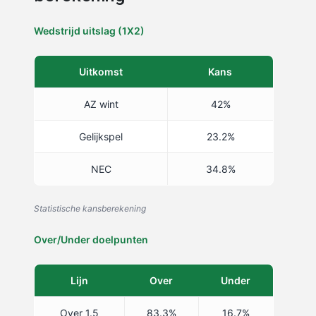
Wedstrijd uitslag (1X2)
Uitkomst
Kans
AZ wint
42%
Gelijkspel
23.2%
NEC
34.8%
Statistische kansberekening
Over/Under doelpunten
Lijn
Over
Under
Over 1.5
83.3%
16.7%