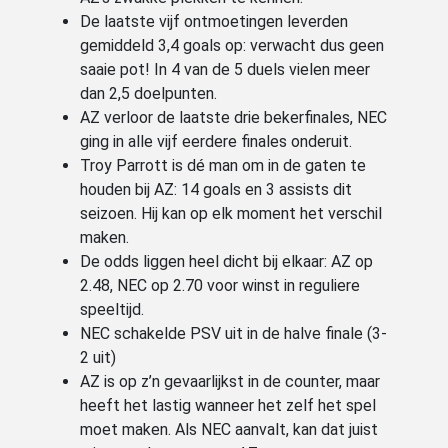
De laatste vijf ontmoetingen leverden
gemiddeld 3,4 goals op: verwacht dus geen
saaie pot! In 4 van de 5 duels vielen meer
dan 2,5 doelpunten.
AZ verloor de laatste drie bekerfinales, NEC
ging in alle vijf eerdere finales onderuit.
Troy Parrott is dé man om in de gaten te
houden bij AZ: 14 goals en 3 assists dit
seizoen. Hij kan op elk moment het verschil
maken.
De odds liggen heel dicht bij elkaar: AZ op
2.48, NEC op 2.70 voor winst in reguliere
speeltijd.
NEC schakelde PSV uit in de halve finale (3-
2 uit)
AZ is op z’n gevaarlijkst in de counter, maar
heeft het lastig wanneer het zelf het spel
moet maken. Als NEC aanvalt, kan dat juist