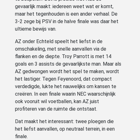
gevaarlijk maakt: iedereen weet wat er komt,
maar het tegenhouden is een ander verhaal. De
3-2 zege bij PSV in de halve finale was daar het
ultieme bewijs van.
AZ onder Echteld speelt het liefst in de
omschakeling, met snelle aanvallen via de
flanken en de diepte. Troy Parrott is met 14
goals en 3 assists de gevaarlijkste man. Maar als
AZ gedwongen wordt het spel te maken, wordt
het lastiger. Tegen Feyenoord, dat compact
verdedigde, lukte het nauwelijks om kansen te
creëren. In een finale waarin NEC waarschijnlijk
ook vooruit wil voetballen, kan AZ juist
profiteren van de ruimte die ontstaat.
Dat maakt het interessant: twee ploegen die
het liefst aanvallen, op neutraal terrein, in een
finale.