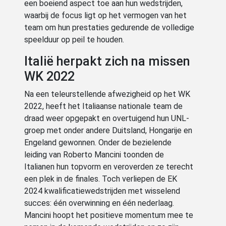
een boeiend aspect toe aan hun wedstrijden,
waarbij de focus ligt op het vermogen van het
team om hun prestaties gedurende de volledige
speelduur op peil te houden.
Italië herpakt zich na missen
WK 2022
Na een teleurstellende afwezigheid op het WK
2022, heeft het Italiaanse nationale team de
draad weer opgepakt en overtuigend hun UNL-
groep met onder andere Duitsland, Hongarije en
Engeland gewonnen. Onder de bezielende
leiding van Roberto Mancini toonden de
Italianen hun topvorm en veroverden ze terecht
een plek in de finales. Toch verliepen de EK
2024 kwalificatiewedstrijden met wisselend
succes: één overwinning en één nederlaag.
Mancini hoopt het positieve momentum mee te