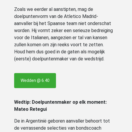
Zoals we eerder al aanstipten, mag de
doelpuntenvorm van de Atletico Madrid-
aanvaller bij het Spaanse team niet onderschat
worden. Hij vormt zeker een serieuze bedreiging
voor de Italianen, aangezien er tal van kansen
zullen komen om zijn reeks voort te zetten.
Houd hem dus goed in de gaten als mogelijk
(eerste) doelpuntenmaker van de wedstrijd.
Wedden @ 6.40
Wedtip: Doelpuntenmaker op elk moment:
Mateo Retegui
De in Argentinië geboren aanvaller behoort tot
de verrassende selecties van bondscoach