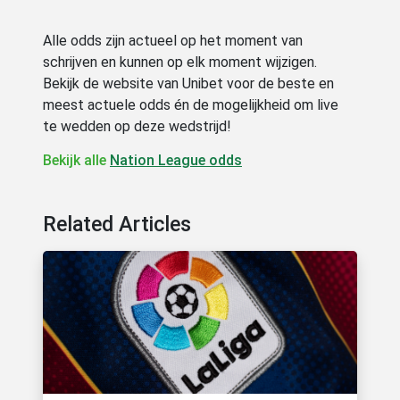
Alle odds zijn actueel op het moment van
schrijven en kunnen op elk moment wijzigen.
Bekijk de website van Unibet voor de beste en
meest actuele odds én de mogelijkheid om live
te wedden op deze wedstrijd!
Bekijk alle
Nation League odds
Related Articles