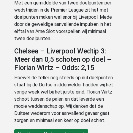
Met een gemiddelde van twee doelpunten per
wedstrijden in de Premier League zit het met
doelpunten maken wel snor bij Liverpool. Mede
door de geweldige aanvallende impulsen in het
elftal van Arne Slot voorspellen wij minimaal
twee doelpunten.
Chelsea – Liverpool Wedtip 3:
Meer dan 0,5 schoten op doel –
Florian Wirtz – Odds: 2,15
Hoewel de teller nog steeds op nul doelpunten
staat bij de Duitse middenvelder hadden wij het
vorige week wel bij het juiste eind. Florian Wirtz
schoot tussen de palen en dat leverde een
mooie weddenschap op. Wij denken dat de
Duitser wederom voor aanvallend gevaar gaat
zorgen en minimaal een keer op doel schiet.