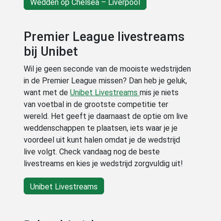
Wedden op Chelsea – Liverpool
Premier League livestreams
bij Unibet
Wil je geen seconde van de mooiste wedstrijden
in de Premier League missen? Dan heb je geluk,
want met de
Unibet Livestreams
mis je niets
van voetbal in de grootste competitie ter
wereld. Het geeft je daarnaast de optie om live
weddenschappen te plaatsen, iets waar je je
voordeel uit kunt halen omdat je de wedstrijd
live volgt. Check vandaag nog de beste
livestreams en kies je wedstrijd zorgvuldig uit!
Unibet Livestreams