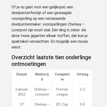
Of je nu gaat voor een gelijkspel, een
doelpuntenfestijn of een gewaagde
voorspelling op een verrassende
doelpuntenmaker: voorspellingen Chelsea –
Liverpool zijn nooit saai. Eén ding is zeker: als
deze twee giganten elkaar treffen, dan kun je
spektakel verwachten. En mogelijk een mooie
winst.
Overzicht laatste tien onderlinge
ontmoetingen
Datum
Wedstrij
Competit
Uitslag
d
ie
2 januari
Chelsea –
Premier
2-2
2022
Liverpool
League
27
Chelsea –
EFL Cup
0-0