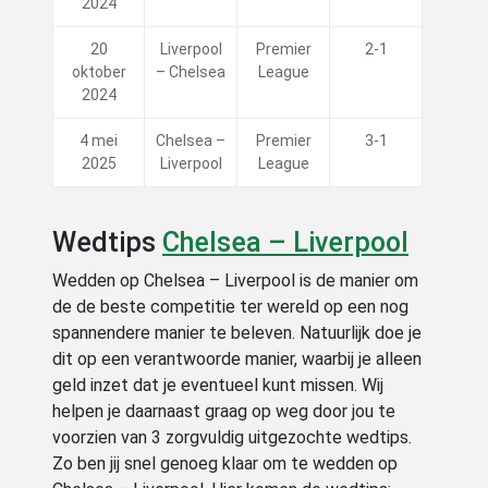
2024
20
Liverpool
Premier
2-1
oktober
– Chelsea
League
2024
4 mei
Chelsea –
Premier
3-1
2025
Liverpool
League
Wedtips
Chelsea – Liverpool
Wedden op Chelsea – Liverpool is de manier om
de de beste competitie ter wereld op een nog
spannendere manier te beleven. Natuurlijk doe je
dit op een verantwoorde manier, waarbij je alleen
geld inzet dat je eventueel kunt missen. Wij
helpen je daarnaast graag op weg door jou te
voorzien van 3 zorgvuldig uitgezochte wedtips.
Zo ben jij snel genoeg klaar om te wedden op