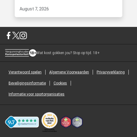
August 7, 2026
Wat kost gokken jou? Stop op tijd. 18+
Verantwoord spelen
Algemene Voorwaarden
Privacyverklaring
Beveiligingsinformatie
Cookies
Informatie voor sportorganisaties