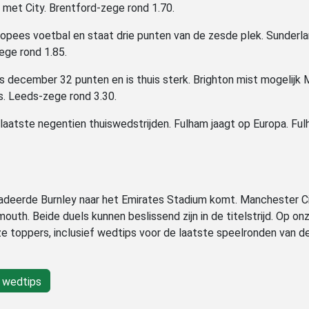
met City. Brentford-zege rond 1.70.
opees voetbal en staat drie punten van de zesde plek. Sunderla
ege rond 1.85.
 december 32 punten en is thuis sterk. Brighton mist mogelijk
s. Leeds-zege rond 3.30.
aatste negentien thuiswedstrijden. Fulham jaagt op Europa. Fu
adeerde Burnley naar het Emirates Stadium komt. Manchester C
outh. Beide duels kunnen beslissend zijn in de titelstrijd. Op on
 toppers, inclusief wedtips voor de laatste speelronden van d
 wedtips