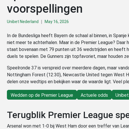
voorspellingen
|
Unibet Nederland
May 16, 2026
In de Bundesliga heeft Bayern de schaal al binnen, in Spanje
niet meer te achterhalen. Maar in de Premier League? Daar ho
staat bovenaan met 79 punten uit 36 wedstrijden en heeft 
duels te spelen. De Gunners zijn topfavoriet, maar houden 
Speelronde 37 is verspreid over meerdere dagen, maar vand
Nottingham Forest (12:30), Newcastle United tegen West H
delen onze wedtips en bekijken waar de waarde ligt. Veel ple
Wedden op de Premier League
Actuele odds
Unibet
Terugblik Premier League sp
Arsenal won met 1-0 bij West Ham door een treffer van Lean