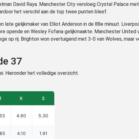
lman David Raya. Manchester City versloeg Crystal Palace met
door het verschil aan de top twee punten bleef.
n late gelijkmaker van Elliot Anderson in de 88e minuut. Liverpo
ore opende en Wesley Fofana gelijkmaakte. Manchester United w
e op rij. Brighton won overtuigend met 3-0 van Wolves, maar v
de 37
. Hieronder het volledige overzicht.
1
X
2
.63
4.60
5.30
.85
4.10
1.91