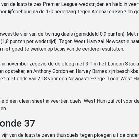
an de laatste zes Premier League-wedstrijden en hield in veer
or lijfsbehoud na de 1-0 nederlaag tegen Arsenal en kan zich g
wcastle vier van de twintig duels (gemiddeld 0,9 punten). Met 
n (1,8 punten per wedstrijd). Tegen West Ham zal Newcastle naa
u niet goed te werken op basis van de eerdere resultaten.
 in november zegevierde de ploeg met 3-1 in het London Stadi
een opsteker, en Anthony Gordon en Harvey Barnes zijn beschikbaa
avoriet met odds van 2.18 voor een Newcastle-zege. Toch: West 
eld één clean sheet in veertien duels. West Ham zal vol voor d
pen.
ronde 37
vijf van de laatste zeven thuisduels tegen ploegen uit de onder