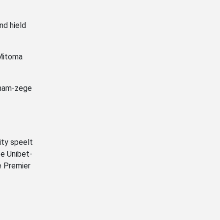
nd hield
 Mitoma
lham-zege
ity speelt
ze Unibet-
e Premier