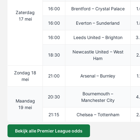
16:00
Brentford – Crystal Palace
1
Zaterdag
17 mei
16:00
Everton – Sunderland
1
16:00
Leeds United – Brighton
3
Newcastle United – West
18:30
2
Ham
Zondag 18
21:00
Arsenal – Burnley
1
mei
Bournemouth –
20:30
4
Manchester City
Maandag
19 mei
21:15
Chelsea – Tottenham
2
Bekijk alle Premier League odds