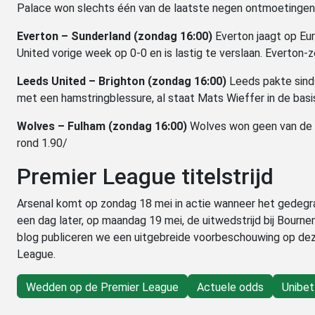
Palace won slechts één van de laatste negen ontmoetingen 
Everton – Sunderland (zondag 16:00)
Everton jaagt op Eur
United vorige week op 0-0 en is lastig te verslaan. Everton-z
Leeds United – Brighton (zondag 16:00)
Leeds pakte sinds
met een hamstringblessure, al staat Mats Wieffer in de basi
Wolves – Fulham (zondag 16:00)
Wolves won geen van de l
rond 1.90/
Premier League titelstrijd
Arsenal komt op zondag 18 mei in actie wanneer het gedegr
een dag later, op maandag 19 mei, de uitwedstrijd bij Bournem
blog publiceren we een uitgebreide voorbeschouwing op deze
League.
Wedden op de Premier League
Actuele odds
Unibet