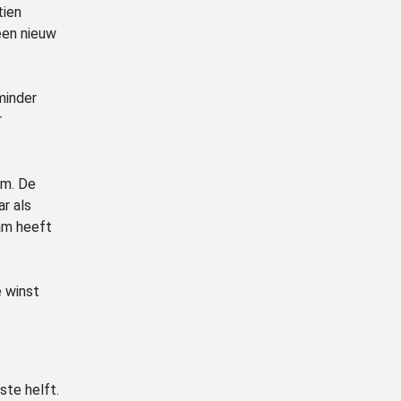
tien
een nieuw
minder
r
um. De
r als
Ham heeft
e winst
ste helft.