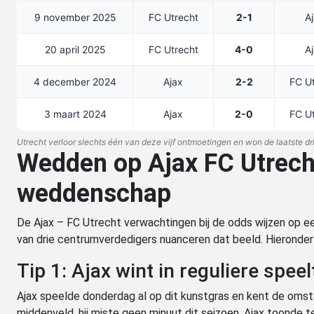
9 november 2025
FC Utrecht
2-1
A
20 april 2025
FC Utrecht
4-0
A
4 december 2024
Ajax
2-2
FC U
3 maart 2024
Ajax
2-0
FC U
Utrecht verloor slechts één van deze vijf ontmoetingen en won de laatste dri
Wedden op Ajax FC Utrech
weddenschap
De Ajax – FC Utrecht verwachtingen bij de odds wijzen op e
van drie centrumverdedigers nuanceren dat beeld. Hieronde
Tip 1: Ajax wint in reguliere speel
Ajax speelde donderdag al op dit kunstgras en kent de om
middenveld, hij miste geen minuut dit seizoen. Ajax toonde t