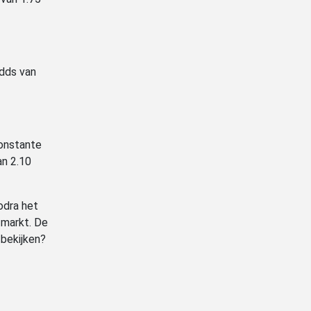
odds van
constante
an 2.10
odra het
 markt. De
bekijken?