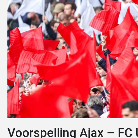
Voorspelling Ajax – FC