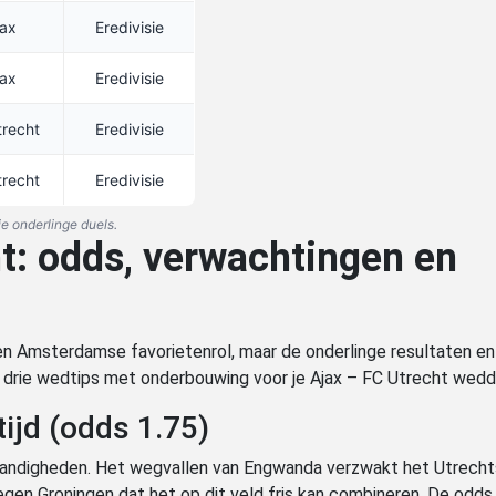
jax
Eredivisie
jax
Eredivisie
trecht
Eredivisie
trecht
Eredivisie
e onderlinge duels.
t: odds, verwachtingen en
en Amsterdamse favorietenrol, maar de onderlinge resultaten e
r drie wedtips met onderbouwing voor je Ajax – FC Utrecht wed
tijd (odds 1.75)
standigheden. Het wegvallen van Engwanda verzwakt het Utrech
egen Groningen dat het op dit veld fris kan combineren. De odds