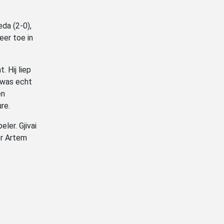
eda (2-0),
eer toe in
 Hij liep
 was echt
en
re.
ler. Gjivai
or Artem