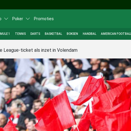
o
Poker
Promoties
MULE 1
TENNIS
DARTS
BASKETBAL
BOKSEN
HANDBAL
AMERICAN FOOTBAL
e League-ticket als inzet in Volendam