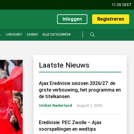
Unibet Community
Hulp
Verantwoord spelen
Over Unibet
11:25 CEST
Inloggen
Registreren
L
IJSHOCKEY
CASINO
ALLE CATEGORIEEN
Laatste Nieuws
Ajax Eredivisie seizoen 2026/27: de
grote verbouwing, het programma en
de titelkansen
Unibet Nederland
August 7, 2026
Eredivisie: PEC Zwolle – Ajax
voorspellingen en wedtips