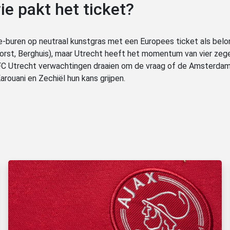
ie pakt het ticket?
ie-buren op neutraal kunstgras met een Europees ticket als belon
orst, Berghuis), maar Utrecht heeft het momentum van vier zeges
– FC Utrecht verwachtingen draaien om de vraag of de Amsterda
ouani en Zechiël hun kans grijpen.