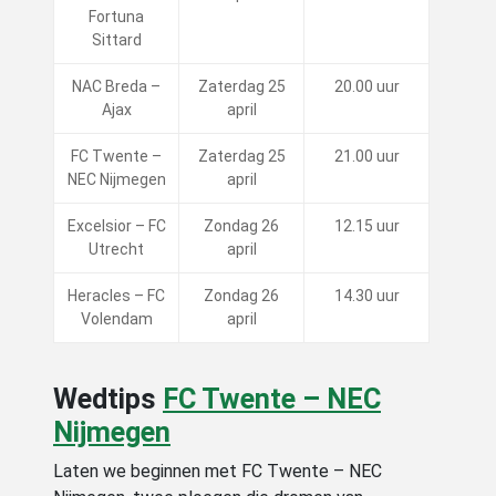
Fortuna
Sittard
NAC Breda –
Zaterdag 25
20.00 uur
Ajax
april
FC Twente –
Zaterdag 25
21.00 uur
NEC Nijmegen
april
Excelsior – FC
Zondag 26
12.15 uur
Utrecht
april
Heracles – FC
Zondag 26
14.30 uur
Volendam
april
Wedtips
FC Twente – NEC
Nijmegen
Laten we beginnen met FC Twente – NEC