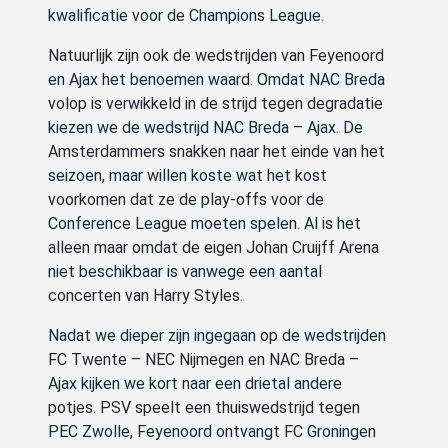
kwalificatie voor de Champions League.
Natuurlijk zijn ook de wedstrijden van Feyenoord
en Ajax het benoemen waard. Omdat NAC Breda
volop is verwikkeld in de strijd tegen degradatie
kiezen we de wedstrijd NAC Breda – Ajax. De
Amsterdammers snakken naar het einde van het
seizoen, maar willen koste wat het kost
voorkomen dat ze de play-offs voor de
Conference League moeten spelen. Al is het
alleen maar omdat de eigen Johan Cruijff Arena
niet beschikbaar is vanwege een aantal
concerten van Harry Styles.
Nadat we dieper zijn ingegaan op de wedstrijden
FC Twente – NEC Nijmegen en NAC Breda –
Ajax kijken we kort naar een drietal andere
potjes. PSV speelt een thuiswedstrijd tegen
PEC Zwolle, Feyenoord ontvangt FC Groningen