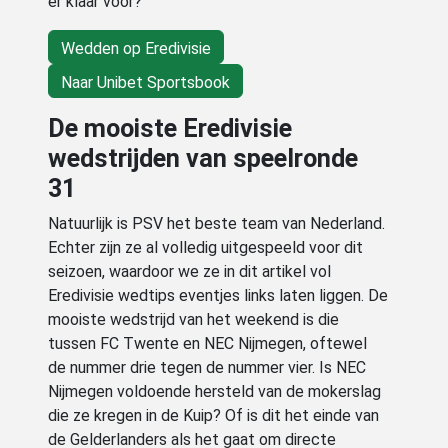
er klaar voor?
Wedden op Eredivisie
Naar Unibet Sportsbook
De mooiste Eredivisie
wedstrijden van speelronde
31
Natuurlijk is PSV het beste team van Nederland.
Echter zijn ze al volledig uitgespeeld voor dit
seizoen, waardoor we ze in dit artikel vol
Eredivisie wedtips eventjes links laten liggen. De
mooiste wedstrijd van het weekend is die
tussen FC Twente en NEC Nijmegen, oftewel
de nummer drie tegen de nummer vier. Is NEC
Nijmegen voldoende hersteld van de mokerslag
die ze kregen in de Kuip? Of is dit het einde van
de Gelderlanders als het gaat om directe