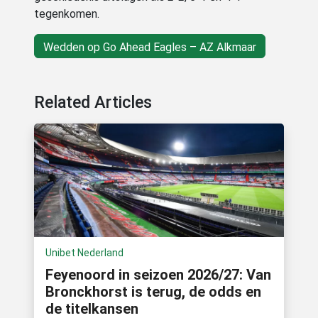
tegenkomen.
Wedden op Go Ahead Eagles – AZ Alkmaar
Related Articles
Unibet Nederland
Feyenoord in seizoen 2026/27: Van
Bronckhorst is terug, de odds en
de titelkansen