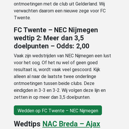
ontmoetingen met de club uit Gelderland. Wij
verwachten daarom een nieuwe zege voor FC
Twente.
FC Twente – NEC Nijmegen
wedtip 2: Meer dan 3,5
doelpunten – Odds: 2,00
Vaak zijn wedstrijden van NEC Nijmegen een lust
voor het oog. Of het nu wel of geen goed
resultaat is, wordt vaak veel gescoord. Kijk
alleen al naar de laatste twee onderlinge
ontmoetingen tussen beide clubs. Deze
eindigden in 3-3 en 3-2. Wij volgen deze lijn en
zetten in op meer dan 3,5 doelpunten.
Wedden op FC Twente – NEC Nijmegen
Wedtips
NAC Breda – Ajax