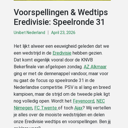
Voorspellingen & Wedtips
Eredivisie: Speelronde 31
|
Unibet Nederland
April 23, 2026
Het lijkt alweer een eeuwigheid geleden dat we
een wedstrijd in de
Eredivisie
hebben gezien.
Dat komt eigenlijk vooral door de KNVB
Bekerfinale van afgelopen zondag.
AZ Alkmaar
ging er met de dennenappel vandoor, maar voor
nu gaat de focus op speelronde 31 in de
Nederlandse competitie. PSV is al lang en breed
kampioen, maar de strijd om de tweede plek ligt
nog volledig open. Wordt het
Feyenoord
,
NEC
Nijmegen
,
FC Twente
of toch
Ajax
? Wij vertellen
je alles over de mooiste wedstrijden en delen
onze Eredivisie wedtips en voorspellingen. Ben jij