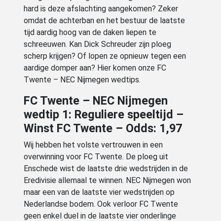
hard is deze afslachting aangekomen? Zeker
omdat de achterban en het bestuur de laatste
tijd aardig hoog van de daken liepen te
schreeuwen. Kan Dick Schreuder zijn ploeg
scherp krijgen? Of lopen ze opnieuw tegen een
aardige domper aan? Hier komen onze FC
Twente – NEC Nijmegen wedtips.
FC Twente – NEC Nijmegen
wedtip 1: Reguliere speeltijd –
Winst FC Twente – Odds: 1,97
Wij hebben het volste vertrouwen in een
overwinning voor FC Twente. De ploeg uit
Enschede wist de laatste drie wedstrijden in de
Eredivisie allemaal te winnen. NEC Nijmegen won
maar een van de laatste vier wedstrijden op
Nederlandse bodem. Ook verloor FC Twente
geen enkel duel in de laatste vier onderlinge