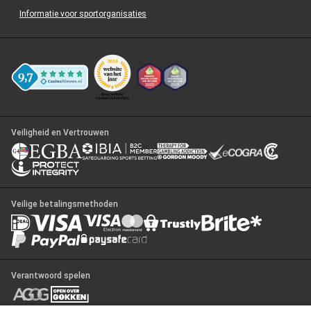
Informatie voor sportorganisaties
Veiligheid en Vertrouwen
Veilige betalingsmethoden
Verantwoord spelen