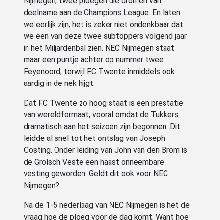
Nijmegen, twee ploegen die dromen van
deelname aan de Champions League. En laten
we eerlijk zijn, het is zeker niet ondenkbaar dat
we een van deze twee subtoppers volgend jaar
in het Miljardenbal zien. NEC Nijmegen staat
maar een puntje achter op nummer twee
Feyenoord, terwijl FC Twente inmiddels ook
aardig in de nek hijgt.
Dat FC Twente zo hoog staat is een prestatie
van wereldformaat, vooral omdat de Tukkers
dramatisch aan het seizoen zijn begonnen. Dit
leidde al snel tot het ontslag van Joseph
Oosting. Onder leiding van John van den Brom is
de Grolsch Veste een haast onneembare
vesting geworden. Geldt dit ook voor NEC
Nijmegen?
Na de 1-5 nederlaag van NEC Nijmegen is het de
vraag hoe de ploeg voor de dag komt. Want hoe