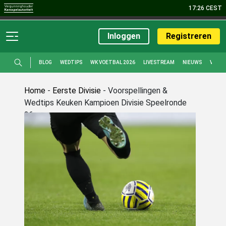
17:26 CEST
Sport
Casino
Live Casino
Bingo
Poker
Promoties
Inloggen
Registreren
BLOG
WEDTIPS
WK VOETBAL 2026
LIVESTREAM
NIEUWS
VOET
Home
-
Eerste Divisie
-
Voorspellingen &
Wedtips Keuken Kampioen Divisie Speelronde
26