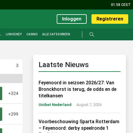
Unibet Community
Hulp
Verantwoord spelen
Over Unibet
01:58 CEST
Inloggen
Registreren
L
IJSHOCKEY
CASINO
ALLE CATEGORIEEN
Laatste Nieuws
Feyenoord in seizoen 2026/27: Van
Bronckhorst is terug, de odds en de
titelkansen
Unibet Nederland
August 7, 2026
Voorbeschouwing Sparta Rotterdam
– Feyenoord: derby speelronde 1