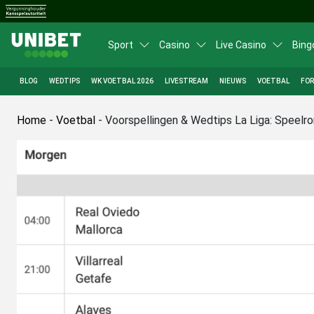
Sport
Casino
Live Casino
Bing
BLOG
WEDTIPS
WK VOETBAL 2026
LIVESTREAM
NIEUWS
VOETBAL
FOR
Home
-
Voetbal
-
Voorspellingen & Wedtips La Liga: Speelr