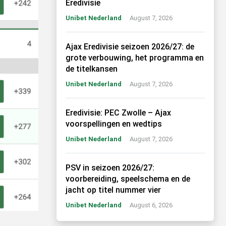
Eredivisie
Unibet Nederland
August 7, 2026
Ajax Eredivisie seizoen 2026/27: de
grote verbouwing, het programma en
de titelkansen
Unibet Nederland
August 7, 2026
Eredivisie: PEC Zwolle – Ajax
voorspellingen en wedtips
Unibet Nederland
August 7, 2026
PSV in seizoen 2026/27:
voorbereiding, speelschema en de
jacht op titel nummer vier
Unibet Nederland
August 6, 2026