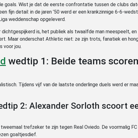
de goals. Wist je dat de eerste confrontatie tussen de clubs dat
 fijn detail: in de jaren ’50 werd er een krankzinnige 6-6-wedstr
a Liga weddenschap opgeleverd.
ichtgespijkerd is, het publiek als twaalfde man meespeelt, en
. Maar onderschat Athletic niet: ze zijn trots, fanatiek en honge
 voor jou.
id
wedtip 1: Beide teams scoren
istisch. Tijdens vijf van de laatste onderlinge duels werd er maa
edtip 2: Alexander Sorloth scoort e
tweemaal trefzeker te zijn tegen Real Oviedo. De voormalig FC
ezen goaltjesdief.