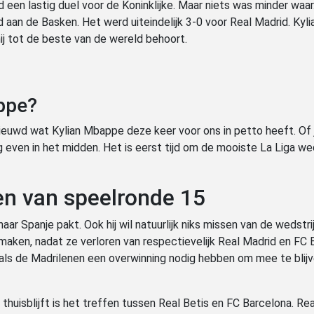
d een lastig duel voor de Koninklijke. Maar niets was minder waar
d aan de Basken. Het werd uiteindelijk 3-0 voor Real Madrid. Ky
 tot de beste van de wereld behoort.
ppe?
ieuwd wat Kylian Mbappe deze keer voor ons in petto heeft. Of j
even in het midden. Het is eerst tijd om de mooiste La Liga we
en van speelronde 15
r Spanje pakt. Ook hij wil natuurlijk niks missen van de wedstri
maken, nadat ze verloren van respectievelijk Real Madrid en FC 
ls de Madrilenen een overwinning nodig hebben om mee te blijv
huisblijft is het treffen tussen Real Betis en FC Barcelona. Rea