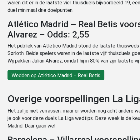
waren dit er in de laatste vier thuisduels bijvoorbeeld 19, e
duel minimaal drie doelpunten.
Atlético Madrid – Real Betis voor
Alvarez – Odds: 2,55
Het publiek van Atlético Madrid stond de laatste thuiswedstr
Sørloth. Beide spelers waren in de laatste vijf thuisduels go
Wij pakken Julian Alvarez, omdat hij in 80% van zijn laatste vi
Wedden op Atlético Madrid – Real Betis
Overige voorspellingen La Lig
Het zal je niet verrassen, maar er worden nog acht andere 
je ook voor deze duels La Liga wedtips. Deze week is de keuz
Madrid. Daar gaan we!
Barcelona – Villarreal voorspelli