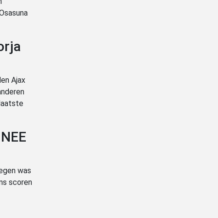
n
 Osasuna
orja
den Ajax
 anderen
laatste
– NEE
oegen was
ams scoren