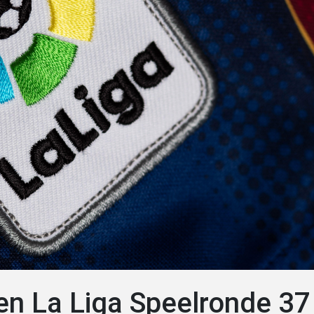
en La Liga Speelronde 37