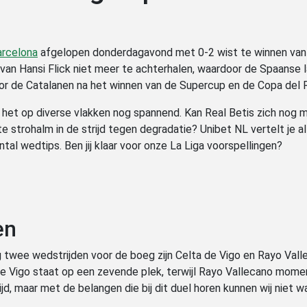
arcelona
afgelopen donderdagavond met 0-2 wist te winnen van
van Hansi Flick niet meer te achterhalen, waardoor de Spaanse l
oor de Catalanen na het winnen van de Supercup en de Copa del 
 het op diverse vlakken nog spannend. Kan Real Betis zich nog
 strohalm in de strijd tegen degradatie? Unibet NL vertelt je al
tal wedtips. Ben jij klaar voor onze La Liga voorspellingen?
en
nog twee wedstrijden voor de boeg zijn Celta de Vigo en Rayo Val
 de Vigo staat op een zevende plek, terwijl Rayo Vallecano mome
d, maar met de belangen die bij dit duel horen kunnen wij niet 