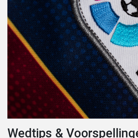
Wedtips & Voorspelling