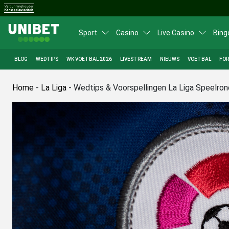
Sport
Casino
Live Casino
Bing
BLOG
WEDTIPS
WK VOETBAL 2026
LIVESTREAM
NIEUWS
VOETBAL
FOR
Home
-
La Liga
-
Wedtips & Voorspellingen La Liga Speelro