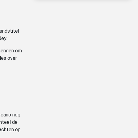
andstitel
Rey.
 mengen om
les over
lecano nog
nteel de
wachten op