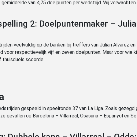
en gemiddelde van 4,75 doelpunten per wedstrijd. Wij verwachten 
spelling 2: Doelpuntenmaker – Juli
ijden veelvuldig op de banken bij treffers van Julian Alvarez en
ed voor respectievelijk vijf en zeven doelpunten. Maar voor wie k
jf thuisduels scoorde.
a
wedstrijden gespeeld in speelronde 37 van La Liga. Zoals gezegd
e gevallen op Barcelona – Villarreal, Osasuna – Espanyol en Sev
ng: Dubbele kans – Villarreal – Odds