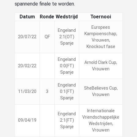
spannende finale te worden.
Datum
Ronde
Wedstrijd
Toernooi
Europees
Engeland
Kampioenschap,
20/07/22
QF
2:1(OT)
Vrouwen,
Spanje
Knockout fase
Engeland
Arnold Clark Cup,
20/02/22
0:0(FT)
Vrouwen
Spanje
Engeland
SheBelieves Cup,
11/03/20
3
0:1(FT)
Vrouwen
Spanje
Internationale
Engeland
Vriendschappelijke
09/04/19
2:1(FT)
Wedstrijden,
Spanje
Vrouwen