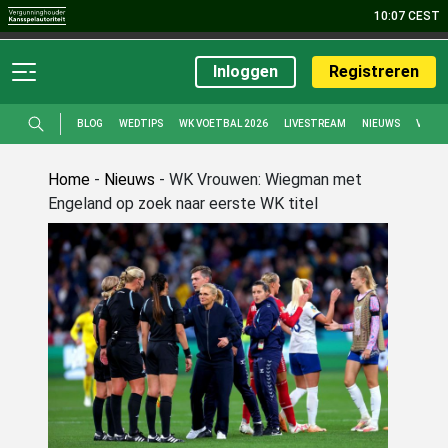
10:07 CEST
Sport
Casino
Live Casino
Bingo
Poker
Promoties
Inloggen
Registreren
BLOG
WEDTIPS
WK VOETBAL 2026
LIVESTREAM
NIEUWS
VOET
Home
-
Nieuws
-
WK Vrouwen: Wiegman met
Engeland op zoek naar eerste WK titel