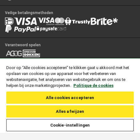
Veilige betalingsmethoden
Verantwoord spelen
Door op “Alle cookies accepteren” te klikken gaat u akkoord met het
© Copyright 2026, Unibet. Alle rechten voorbehouden.
opslaan van cookies op uw apparaat voor het verbeteren van
“UNIBET” is een gedeponeerd handelsmerk. UNIBET is niet aangesloten bij
websitenavigatie, het analyseren van websitegebruik en om ons te
of verbonden aan sportteams, organisaties van evenementen of spelers die
helpen bij onze marketingprojecten.
Politique de cookies
afgebeeld worden op haar websites.
Alle cookies accepteren
Optdeck Service Limited, een vennootschap naar Maltees recht, gevestigd en
kantoorhoudend te Level 6, The Centre, Tigne Point, Sliema, TPO0001,
Malta biedt de kansspelen op deze website aan onder een vergunning tot het
Alles afwijzen
organiseren van kansspelen op afstand. Deze vergunning, met kenmerk
1730/01.267.175 is verleend door de Nederlandse Kansspelautoriteit op 08
juni 2022;
Let op
, deelname aan kansspelen kan verslavend zijn. Speel
Cookie-instellingen
verantwoord en raadpleeg ons helpcentrum.
Gokken kan verslavend zijn. Speel verantwoord.