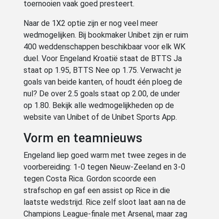
toernooien vaak goed presteert.
Naar de 1X2 optie zijn er nog veel meer
wedmogelijken. Bij bookmaker Unibet zijn er ruim
400 weddenschappen beschikbaar voor elk WK
duel. Voor Engeland Kroatië staat de BTTS Ja
staat op 1.95, BTTS Nee op 1.75. Verwacht je
goals van beide kanten, of houdt één ploeg de
nul? De over 2.5 goals staat op 2.00, de under
op 1.80. Bekijk alle wedmogelijkheden op de
website van Unibet of de Unibet Sports App.
Vorm en teamnieuws
Engeland liep goed warm met twee zeges in de
voorbereiding: 1-0 tegen Nieuw-Zeeland en 3-0
tegen Costa Rica. Gordon scoorde een
strafschop en gaf een assist op Rice in die
laatste wedstrijd. Rice zelf sloot laat aan na de
Champions League-finale met Arsenal, maar zag