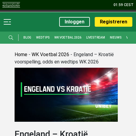
01:59 CEST
Sport
Casino
Live Casino
Bingo
Poker
Promoties
Inloggen
Registreren
BLOG
WEDTIPS
WK VOETBAL 2026
LIVESTREAM
NIEUWS
VOET
Home
-
WK Voetbal 2026
-
Engeland – Kroatië
voorspelling, odds en wedtips WK 2026
Engeland – Kroatië