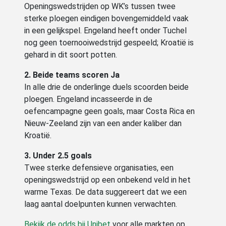
Openingswedstrijden op WK’s tussen twee
sterke ploegen eindigen bovengemiddeld vaak
in een gelijkspel. Engeland heeft onder Tuchel
nog geen toernooiwedstrijd gespeeld; Kroatië is
gehard in dit soort potten.
2. Beide teams scoren Ja
In alle drie de onderlinge duels scoorden beide
ploegen. Engeland incasseerde in de
oefencampagne geen goals, maar Costa Rica en
Nieuw-Zeeland zijn van een ander kaliber dan
Kroatië.
3. Under 2.5 goals
Twee sterke defensieve organisaties, een
openingswedstrijd op een onbekend veld in het
warme Texas. De data suggereert dat we een
laag aantal doelpunten kunnen verwachten.
Bekijk de odds bij Unibet
voor alle markten op