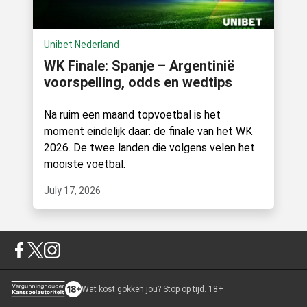
Unibet Nederland
WK Finale: Spanje – Argentinië
voorspelling, odds en wedtips
Na ruim een maand topvoetbal is het
moment eindelijk daar: de finale van het WK
2026. De twee landen die volgens velen het
mooiste voetbal.
July 17, 2026
Wat kost gokken jou? Stop op tijd. 18+