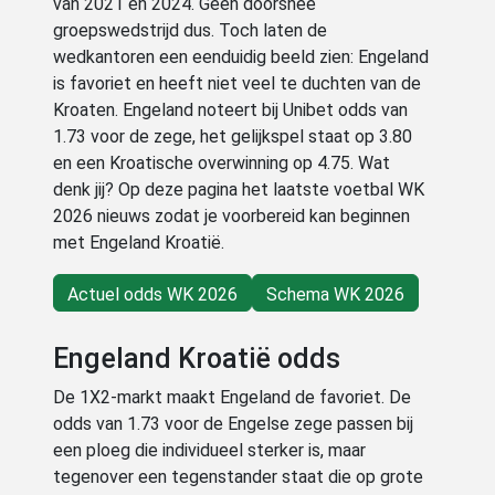
van 2021 en 2024. Geen doorsnee
groepswedstrijd dus. Toch laten de
wedkantoren een eenduidig beeld zien: Engeland
is favoriet en heeft niet veel te duchten van de
Kroaten. Engeland noteert bij Unibet odds van
1.73 voor de zege, het gelijkspel staat op 3.80
en een Kroatische overwinning op 4.75. Wat
denk jij? Op deze pagina het laatste voetbal WK
2026 nieuws zodat je voorbereid kan beginnen
met Engeland Kroatië.
Actuel odds WK 2026
Schema WK 2026
Engeland Kroatië odds
De 1X2-markt maakt Engeland de favoriet. De
odds van 1.73 voor de Engelse zege passen bij
een ploeg die individueel sterker is, maar
tegenover een tegenstander staat die op grote