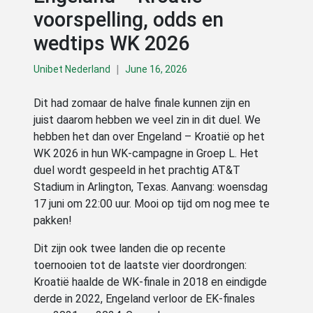
voorspelling, odds en
wedtips WK 2026
|
Unibet Nederland
June 16, 2026
Dit had zomaar de halve finale kunnen zijn en
juist daarom hebben we veel zin in dit duel. We
hebben het dan over Engeland – Kroatië op het
WK 2026 in hun WK-campagne in Groep L. Het
duel wordt gespeeld in het prachtig AT&T
Stadium in Arlington, Texas. Aanvang: woensdag
17 juni om 22:00 uur. Mooi op tijd om nog mee te
pakken!
Dit zijn ook twee landen die op recente
toernooien tot de laatste vier doordrongen:
Kroatië haalde de WK-finale in 2018 en eindigde
derde in 2022, Engeland verloor de EK-finales