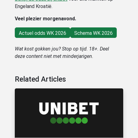
Engeland Kroatië.
Veel plezier morgenavond.
Actuel odds WK 2026
Schema WK 2026
Wat kost gokken jou? Stop op tijd. 18+. Deel
deze content niet met minderjarigen.
Related Articles