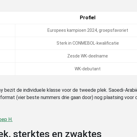
Profiel
Europees kampioen 2024, groepsfavoriet
Sterk in CONMEBOL-kwalificatie
Zesde WK-deelname
WK-debutant
ay bezit de individuele klasse voor de tweede plek. Saoedi-Arabi
enformat (vier beste nummers drie gaan door) nog plaatsing voor 
oep H.
ek, sterktes en zwaktes