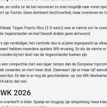
n, en zodra ze de bal veroveren zo snel mogelijk naar voren spel
oert op fouten. Geen dominant bezitvoetbal, maar overleven en t
ichtbaar. Tegen Puerto Rico (3-0 winst) was er ruimte om te cou
e de tegenstander en had Saoedi-Arabie geen antwoord.
 zijn verdediger, het centrale duo is al jaren ingespeeld op elkaa
aast hebben meerdere spelers WK-ervaring. En als de ruimte er l
econden bij het doel van de tegenstander kunnen zijn.
is een competitie met een lager tempo dan de Europese topcom
iek zwaarder, en met meer druk. Daarnaast zijn er maar vijf aanval
s heel dun. En dan is er nog de geschiedenis: op zes WK-deelna
94 lukte dat wel.
p WK 2026
se overleeft is klein. Spanje en Uruguay zijn simpelweg twee klas