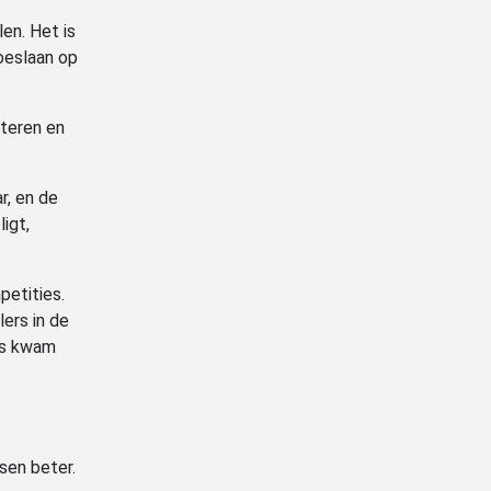
en. Het is
oeslaan op
nteren en
r, en de
igt,
petities.
lers in de
mes kwam
sen beter.