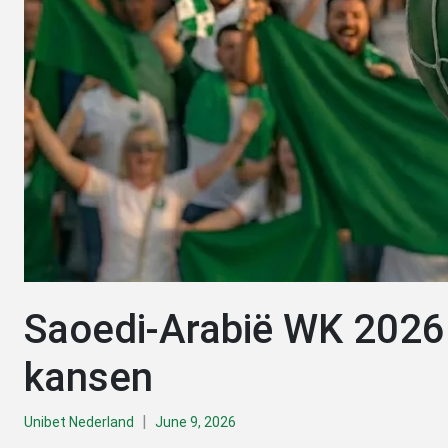
Saoedi-Arabië WK 2026:
kansen
|
Unibet Nederland
June 9, 2026