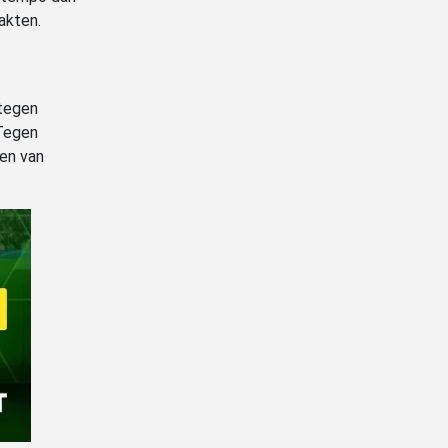
akten.
 tegen
 Tegen
en van