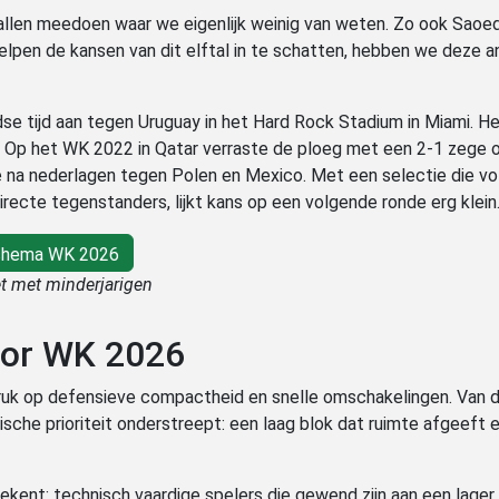
allen meedoen waar we eigenlijk weinig van weten. Zo ook Saoed
e helpen de kansen van dit elftal in te schatten, hebben we deze 
e tijd aan tegen Uruguay in het Hard Rock Stadium in Miami. Het
 Op het WK 2022 in Qatar verraste de ploeg met een 2-1 zege 
e na nederlagen tegen Polen en Mexico. Met een selectie die vol
recte tegenstanders, lijkt kans op een volgende ronde erg klein
hema WK 2026
et met minderjarigen
oor WK 2026
uk op defensieve compactheid en snelle omschakelingen. Van 
sche prioriteit onderstreept: een laag blok dat ruimte afgeeft e
ekent: technisch vaardige spelers die gewend zijn aan een lage