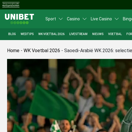
Sport
Casino
Live Casino
Bing
BLOG
WEDTIPS
WK VOETBAL 2026
LIVESTREAM
NIEUWS
VOETBAL
FOR
Home
-
WK Voetbal 2026
-
Saoedi-Arabië WK 2026: selecti