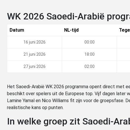
WK 2026 Saoedi-Arabië pro
Datum
NL-tijd
Tege
16 juni 2026
00:00
21 juni 2026
18:00
27 juni 2026
02:00
Het Saoedi-Arabië WK 2026 programma opent direct met een
beschikt over spelers uit de Europese top. Vijf dagen later
Lamine Yamal en Nico Williams fit zijn voor de groepsfase. D
realistische kans op punten.
In welke groep zit Saoedi-Ar