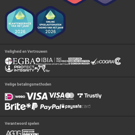
Veiligheid en Vertrouwen
Veilige betalingsmethoden
Verantwoord spelen