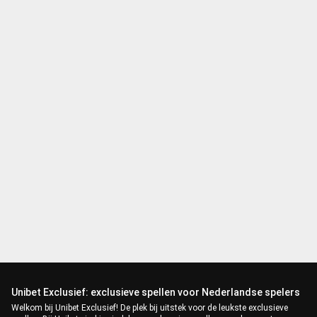
Unibet Exclusief: exclusieve spellen voor Nederlandse spelers
Welkom bij Unibet Exclusief! De plek bij uitstek voor de leukste exclusieve