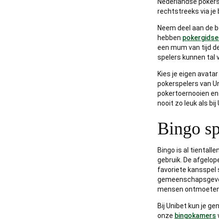
Nederlandse pokers
rechtstreeks via je
Neem deel aan de b
hebben
pokergidse
een mum van tijd de
spelers kunnen tal v
Kies je eigen avata
pokerspelers van Un
pokertoernooien en 
nooit zo leuk als bij
Bingo sp
Bingo is al tientalle
gebruik. De afgelo
favoriete kansspel 
gemeenschapsgevoel
mensen ontmoeten 
Bij Unibet kun je ge
onze
bingokamers