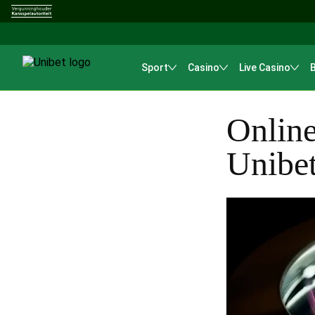
Sport
Casino
Live Casino
Online
Unibe