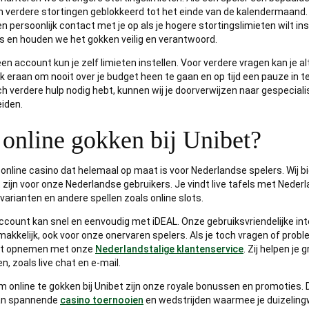
n verdere stortingen geblokkeerd tot het einde van de kalendermaand
rsoonlijk contact met je op als je hogere stortingslimieten wilt instel
s en houden we het gokken veilig en verantwoord.
en account kun je zelf limieten instellen. Voor verdere vragen kan je alt
k eraan om nooit over je budget heen te gaan en op tijd een pauze in t
och verdere hulp nodig hebt, kunnen wij je doorverwijzen naar gespecial
eiden.
online gokken bij Unibet?
l online casino dat helemaal op maat is voor Nederlandse spelers. Wij b
zijn voor onze Nederlandse gebruikers. Je vindt live tafels met Nederl
 varianten en andere spellen zoals online slots.
account kan snel en eenvoudig met iDEAL. Onze gebruiksvriendelijke i
akkelijk, ook voor onze onervaren spelers. Als je toch vragen of probl
ct opnemen met onze
Nederlandstalige klantenservice
. Zij helpen je 
n, zoals live chat en e-mail.
 online te gokken bij Unibet zijn onze royale bonussen en promoties. D
van spannende
casino toernooien
en wedstrijden waarmee je duizeling