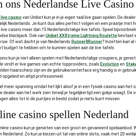
n ons Nederlandse Live Casino
live casino
van Unibet kun je in je eigen taal live gaan spelen. De dealer
lijk Nederlands. Je kunt dus alles perfect volgen en een praatje met he
t live casino meer dan 15 Nederlandstalige live tafels. Speel bijvoorbee
ndse blackjack. Ook van
Unibet XXXtreme Lightning Roulette
bestaat 
rsie. Of wat dacht je van Nederlands
Runner8Runner
? Inzetten kan al 
t budget te hebben om te kunnen spelen aan de live tafels.
asino kun je niet alleen spelen met Nederlandstalige croupiers, je geni
 Je vindt er live games van echte topproviders, zoals
Evolution
en
Stake
den haarscherp zijn en de gebruikersinterface erg handig is in gebruik.
d opgeleid en altijd professioneel.
el meer spanning omdat het lijkt alsof je in een fysiek casino aan het s
de dealer aan het werk zien terwijl je tegelijkertijd een gokje waagt. De 
n alles tot in de puntjes in beeld zodat je niets kunt missen.
line casino spellen Nederland
nline casino kun je genieten van een groot en gevarieerd spelaanbod. W
n Nederland. Zo kun je kiezen uit tal van online slots, vaak met 20 winl