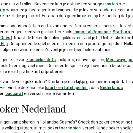
drie als vijf rollen. Bovendien kun je ook kiezen voor
gokkasten
met
ots
waarmee je bedragen kunt winnen die je leven veranderen. Een pro
lke inzet die je plaatst. Er staan dus geen limieten op het bedrag dat j
 spins, bonusspelletjes en tal van andere features om je bankroll te ve
er meer genieten van gokkasten zoals
Immortal Romance
,
Starburst
 Quest
. Naast de bekende online gokkasten, vind je bij Unibet slots m
Flip
. Dit spannende spel neemt je mee op een prachtige trip door Holla
tulpen en windmolens. Zo voel je je meteen helemaal thuis!
d geniet je van
klassieke slots
, jackpots, nieuwe spellen,
Megaways go
eoslots en nog veel meer. De meeste spellen zijn bovendien beschikbaa
 ze eerst gratis kunt uitproberen.
ak van de vele gokkasten? Dan kun je een kijkje gaan nemen bij de tafel
Hier vind je de klassieke
kaart- en tafelspellen
zoals
Nederlands
en
baccarat
en verschillende varianten.
poker Nederland
krijgen van pokeren in Hollandse Casino's? Check dan zeker en vast het
 is volledig uitgerust met
pokertoernooien
, verschillende poker spelle