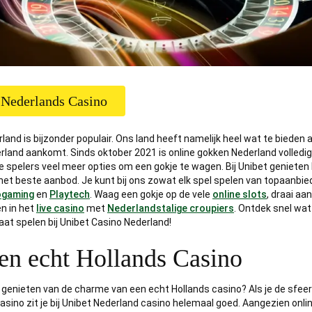
 Nederlands Casino
and is bijzonder populair. Ons land heeft namelijk heel wat te bieden a
rland aankomt. Sinds oktober 2021 is online gokken Nederland volledi
spelers veel meer opties om een gokje te wagen. Bij Unibet genieten
het beste aanbod. Je kunt bij ons zowat elk spel spelen van topaanbie
ogaming
en
Playtech
. Waag een gokje op de vele
online slots
, draai aa
en in het
live casino
met
Nederlandstalige croupiers
. Ontdek snel wat
aat spelen bij Unibet Casino Nederland!
en echt Hollands Casino
n genieten van de charme van een echt Hollands casino? Als je de sfeer
asino zit je bij Unibet Nederland casino helemaal goed. Aangezien onl