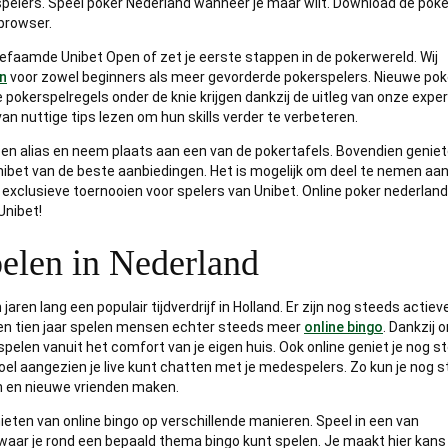
pelers. Speel poker Nederland wanneer je maar wilt. Download de poke
 browser.
efaamde Unibet Open of zet je eerste stappen in de pokerwereld. Wij
n
voor zowel beginners als meer gevorderde pokerspelers. Nieuwe pok
 pokerspelregels onder de knie krijgen dankzij de uitleg van onze expe
an nuttige tips lezen om hun skills verder te verbeteren.
r en alias en neem plaats aan een van de pokertafels. Bovendien geni
ibet van de beste aanbiedingen. Het is mogelijk om deel te nemen aan
exclusieve toernooien voor spelers van Unibet. Online poker nederlan
 Unibet!
elen in Nederland
n jaren lang een populair tijdverdrijf in Holland. Er zijn nog steeds actie
pen tien jaar spelen mensen echter steeds meer
online bingo
. Dankzij o
spelen vanuit het comfort van je eigen huis. Ook online geniet je nog s
 aangezien je live kunt chatten met je medespelers. Zo kun je nog 
en nieuwe vrienden maken.
nieten van online bingo op verschillende manieren. Speel in een van
waar je rond een bepaald thema bingo kunt spelen. Je maakt hier kan