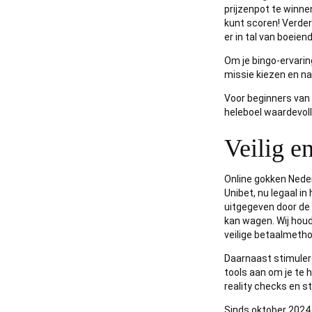
prijzenpot te winn
kunt scoren! Verder
er in tal van boeien
Om je bingo-ervarin
missie kiezen en na
Voor beginners van 
heleboel waardevolle
Veilig e
Online gokken Neder
Unibet, nu legaal i
uitgegeven door de K
kan wagen. Wij houd
veilige betaalmeth
Daarnaast stimuler
tools aan om je te 
reality checks en s
Sinds oktober 2024