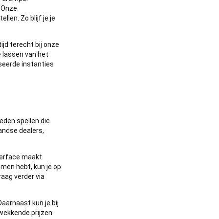
. Onze
len. Zo blijf je je
ijd terecht bij onze
e lassen van het
iseerde instanties
ieden spellen die
andse dealers,
nterface maakt
emen hebt, kun je op
graag verder via
aarnaast kun je bij
wekkende prijzen