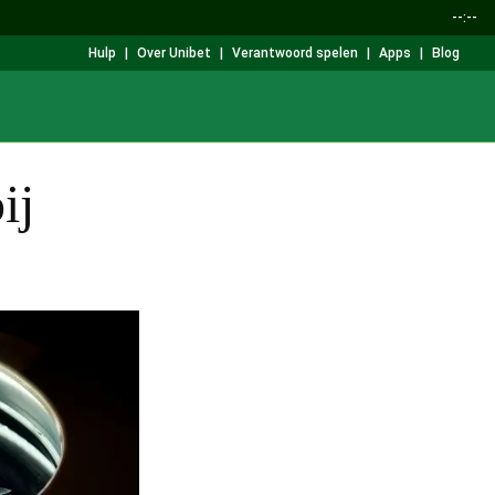
--:--
Hulp
|
Over Unibet
|
Verantwoord spelen
|
Apps
|
Blog
ij