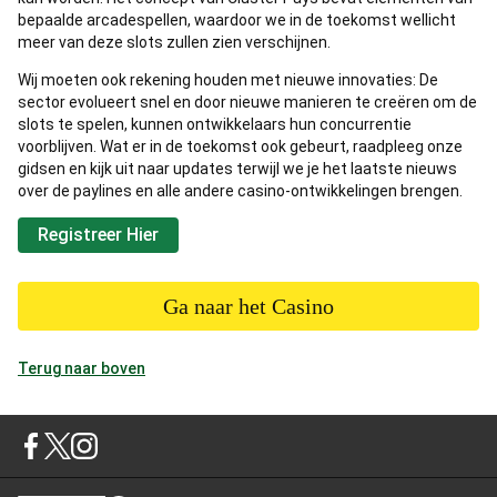
bepaalde arcadespellen, waardoor we in de toekomst wellicht
meer van deze slots zullen zien verschijnen.
Wij moeten ook rekening houden met nieuwe innovaties: De
sector evolueert snel en door nieuwe manieren te creëren om de
slots te spelen, kunnen ontwikkelaars hun concurrentie
voorblijven. Wat er in de toekomst ook gebeurt, raadpleeg onze
gidsen en kijk uit naar updates terwijl we je het laatste nieuws
over de paylines en alle andere casino-ontwikkelingen brengen.
Registreer Hier
Ga naar het Casino
Terug naar boven