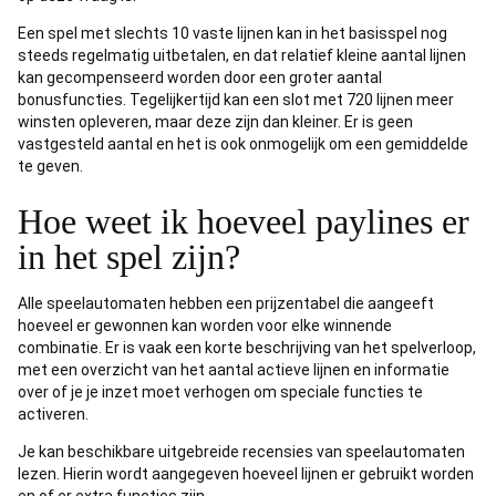
Een spel met slechts 10 vaste lijnen kan in het basisspel nog
steeds regelmatig uitbetalen, en dat relatief kleine aantal lijnen
kan gecompenseerd worden door een groter aantal
bonusfuncties. Tegelijkertijd kan een slot met 720 lijnen meer
winsten opleveren, maar deze zijn dan kleiner. Er is geen
vastgesteld aantal en het is ook onmogelijk om een gemiddelde
te geven.
Hoe weet ik hoeveel paylines er
in het spel zijn?
Alle speelautomaten hebben een prijzentabel die aangeeft
hoeveel er gewonnen kan worden voor elke winnende
combinatie. Er is vaak een korte beschrijving van het spelverloop,
met een overzicht van het aantal actieve lijnen en informatie
over of je je inzet moet verhogen om speciale functies te
activeren.
Je kan beschikbare uitgebreide recensies van speelautomaten
lezen. Hierin wordt aangegeven hoeveel lijnen er gebruikt worden