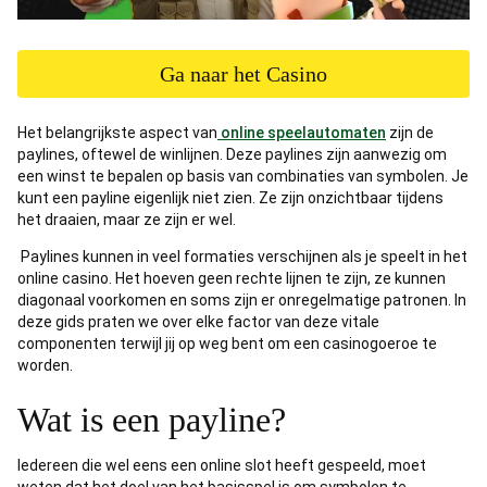
Ga naar het Casino
Het belangrijkste aspect van
online speelautomaten
zijn de
paylines, oftewel de winlijnen. Deze paylines zijn aanwezig om
een winst te bepalen op basis van combinaties van symbolen. Je
kunt een payline eigenlijk niet zien. Ze zijn onzichtbaar tijdens
het draaien, maar ze zijn er wel.
Paylines kunnen in veel formaties verschijnen als je speelt in het
online casino. Het hoeven geen rechte lijnen te zijn, ze kunnen
diagonaal voorkomen en soms zijn er onregelmatige patronen. In
deze gids praten we over elke factor van deze vitale
componenten terwijl jij op weg bent om een casinogoeroe te
worden.
Wat is een payline?
Iedereen die wel eens een online slot heeft gespeeld, moet