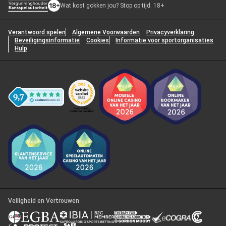
Wat kost gokken jou? Stop op tijd. 18+
Verantwoord spelen
Algemene Voorwaarden
Privacyverklaring
Beveiligingsinformatie
Cookies
Informatie voor sportorganisaties
Hulp
Veiligheid en Vertrouwen