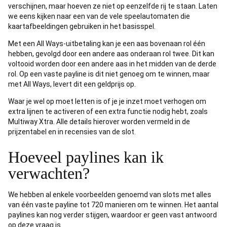
verschijnen, maar hoeven ze niet op eenzelfde rij te staan. Laten
we eens kijken naar een van de vele speelautomaten die
kaartafbeeldingen gebruiken in het basisspel.
Met een All Ways-uitbetaling kan je een aas bovenaan rol één
hebben, gevolgd door een andere aas onderaan rol twee. Dit kan
voltooid worden door een andere aas in het midden van de derde
rol. Op een vaste payline is dit niet genoeg om te winnen, maar
met All Ways, levert dit een geldprijs op.
Waar je wel op moet letten is of je je inzet moet verhogen om
extra lijnen te activeren of een extra functie nodig hebt, zoals
Multiway Xtra. Alle details hierover worden vermeld in de
prijzentabel en in recensies van de slot.
Hoeveel paylines kan ik
verwachten?
We hebben al enkele voorbeelden genoemd van slots met alles
van één vaste payline tot 720 manieren om te winnen. Het aantal
paylines kan nog verder stijgen, waardoor er geen vast antwoord
op deze vraag is.