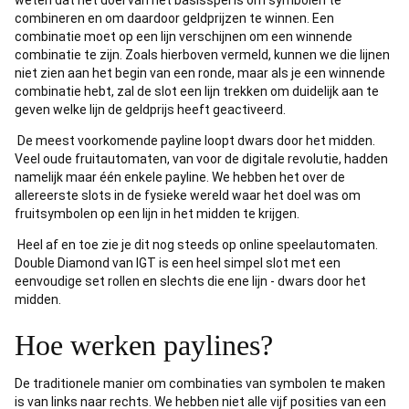
weten dat het doel van het basisspel is om symbolen te
combineren en om daardoor geldprijzen te winnen. Een
combinatie moet op een lijn verschijnen om een winnende
combinatie te zijn. Zoals hierboven vermeld, kunnen we die lijnen
niet zien aan het begin van een ronde, maar als je een winnende
combinatie hebt, zal de slot een lijn trekken om duidelijk aan te
geven welke lijn de geldprijs heeft geactiveerd.
De meest voorkomende payline loopt dwars door het midden.
Veel oude fruitautomaten, van voor de digitale revolutie, hadden
namelijk maar één enkele payline. We hebben het over de
allereerste slots in de fysieke wereld waar het doel was om
fruitsymbolen op een lijn in het midden te krijgen.
Heel af en toe zie je dit nog steeds op online speelautomaten.
Double Diamond van IGT is een heel simpel slot met een
eenvoudige set rollen en slechts die ene lijn - dwars door het
midden.
Hoe werken paylines?
De traditionele manier om combinaties van symbolen te maken
is van links naar rechts. We hebben niet alle vijf posities van een