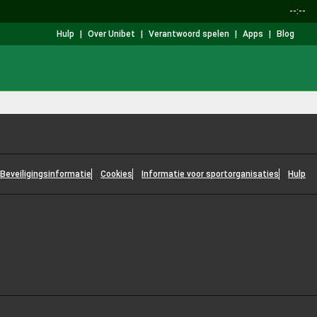
--:--
Hulp
|
Over Unibet
|
Verantwoord spelen
|
Apps
|
Blog
Beveiligingsinformatie
Cookies
Informatie voor sportorganisaties
Hulp