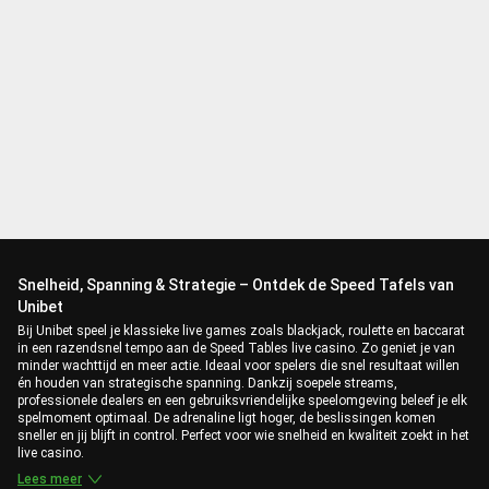
Snelheid, Spanning & Strategie – Ontdek de Speed Tafels van
Unibet
Bij Unibet speel je klassieke live games zoals blackjack, roulette en baccarat
in een razendsnel tempo aan de Speed Tables live casino. Zo geniet je van
minder wachttijd en meer actie. Ideaal voor spelers die snel resultaat willen
én houden van strategische spanning. Dankzij soepele streams,
professionele dealers en een gebruiksvriendelijke speelomgeving beleef je elk
spelmoment optimaal. De adrenaline ligt hoger, de beslissingen komen
sneller en jij blijft in control. Perfect voor wie snelheid en kwaliteit zoekt in het
live casino.
Lees meer