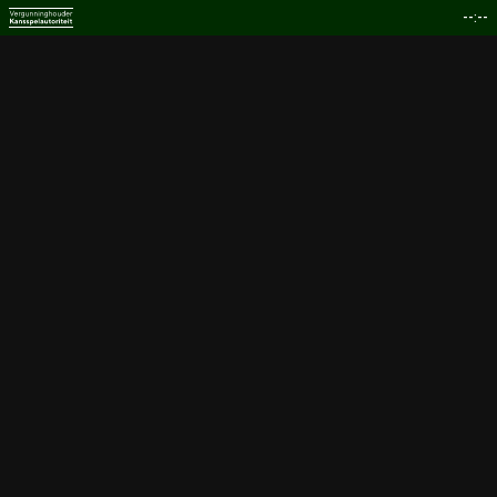
--:--