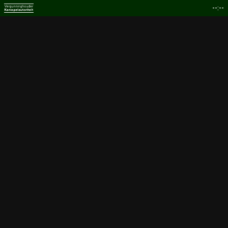
--:--