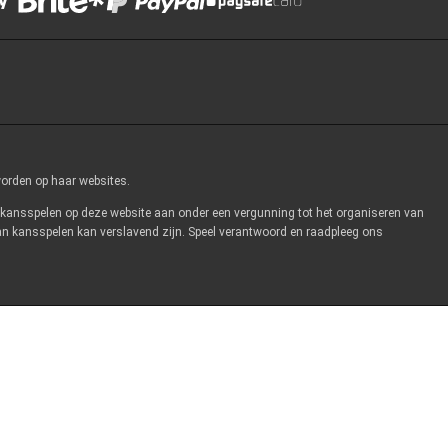
worden op haar websites.
e kansspelen op deze website aan onder een vergunning tot het organiseren van
n kansspelen kan verslavend zijn. Speel verantwoord en raadpleeg ons