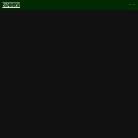
--:--