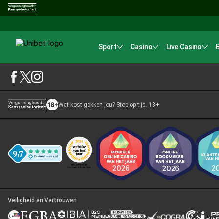
Sport
Casino
Live Casino
Wat kost gokken jou? Stop op tijd. 18+
Veiligheid en Vertrouwen