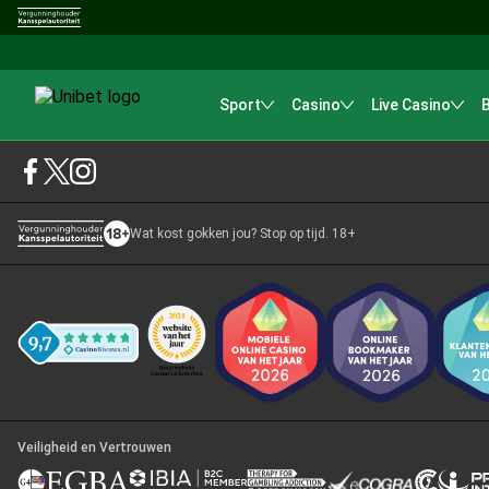
Sport
Casino
Live Casino
Wat kost gokken jou? Stop op tijd. 18+
Veiligheid en Vertrouwen