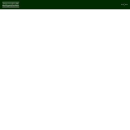
--:--