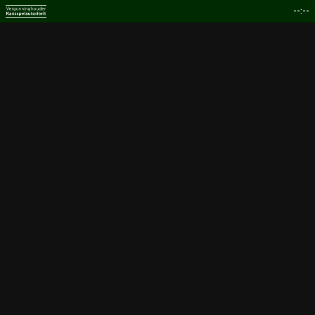
--:--