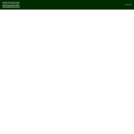
--:--