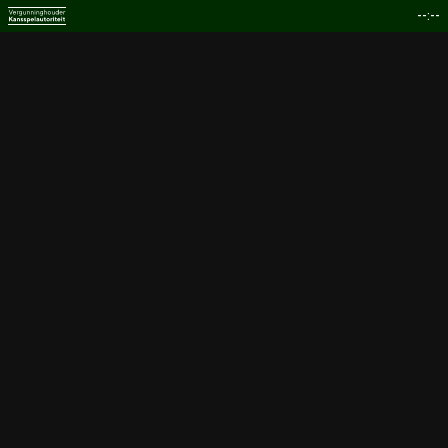
--:--