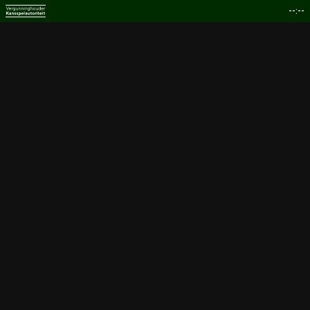
--:--