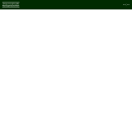
--:--