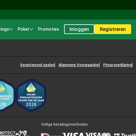
Inloggen
Registreren
Bingo
Poker
Promoties
Verantwoord spelen
Algemene Voorwaarden
Privacyverklaring
Veilige betalingsmethoden