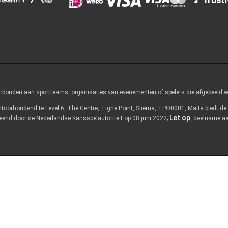
erbonden aan sportteams, organisaties van evenementen of spelers die afgebeeld 
ntoorhoudend te Level 6, The Centre, Tigne Point, Sliema, TPO0001, Malta biedt d
Let op
end door de Nederlandse Kansspelautoriteit op 08 juni 2022;
, deelname aa