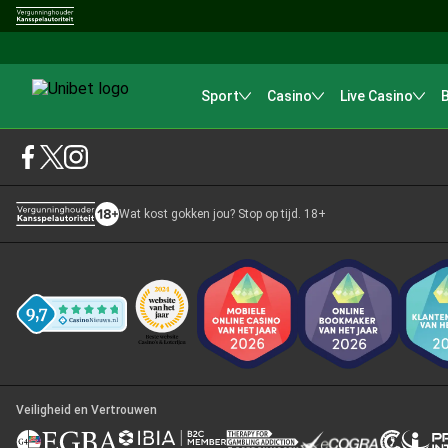
Sport
Casino
Live Casino
Wat kost gokken jou? Stop op tijd. 18+
Veiligheid en Vertrouwen