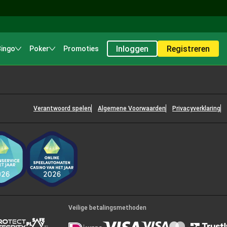
Inloggen
Registreren
Bingo
Poker
Promoties
Verantwoord spelen
Algemene Voorwaarden
Privacyverklaring
Veilige betalingsmethoden