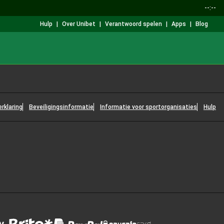
--:--
Hulp
|
Over Unibet
|
Verantwoord spelen
|
Apps
|
Blog
erklaring
Beveiligingsinformatie
Informatie voor sportorganisaties
Hulp