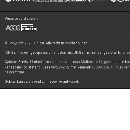
Verantwoord spelen
© Copyright 2026, Unibet. Alle rechten voorbehouden.
"UNIBET" is een gedeponeerd handelsmerk. UNIBET is niet aangesloten bij of v
Optdeck Service Limited, een vennootschap naar Maltees recht, gevestigd en ka
kansspelen op afstand. Deze vergunning, met kenmerk 1730/01.267.175 is verle
helpcentrum.
Gokken kan verslavend zijn. Speel verantwoord.