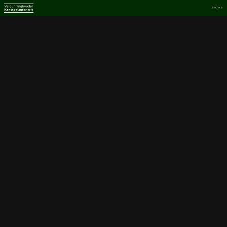
--:--