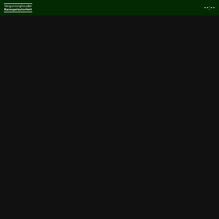
--:--