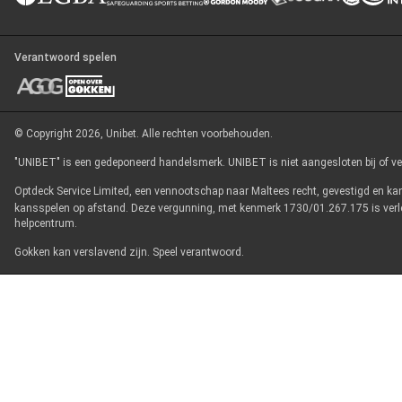
Verantwoord spelen
© Copyright 2026, Unibet. Alle rechten voorbehouden.
"UNIBET" is een gedeponeerd handelsmerk. UNIBET is niet aangesloten bij of v
Optdeck Service Limited, een vennootschap naar Maltees recht, gevestigd en ka
kansspelen op afstand. Deze vergunning, met kenmerk 1730/01.267.175 is verle
helpcentrum.
Gokken kan verslavend zijn. Speel verantwoord.