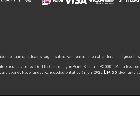
erbonden aan sportteams, organisaties van evenementen of spelers die afgebeeld 
ntoorhoudend te Level 6, The Centre, Tigne Point, Sliema, TPO0001, Malta biedt d
Let op
end door de Nederlandse Kansspelautoriteit op 08 juni 2022;
, deelname aa