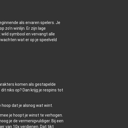
eginnende als ervaren spelers. Je
zo’n winlijn. Er zijn lage
t wild symbool en vervangt alle
fwachten wat er op je speelveld
karakters komen als gestapelde
dit niks op? Dan krijg je respins tot
 hoop dat je alsnog wat wint.
rmee je hoopt je winst te verhogen.
hoog je de vermenigvuldiger. Bij een
er van 10x verdienen. Dat tikt