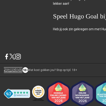
lekker aan!
Speel Hugo Goal bi
Heb jij ook zin gekregen om met Hug
Wat kost gokken jou? Stop op tijd. 18+