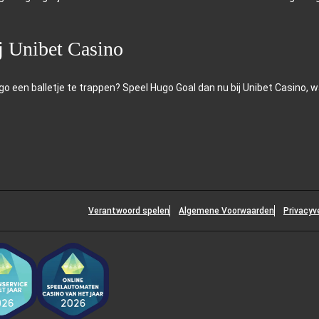
j Unibet Casino
o een balletje te trappen? Speel Hugo Goal dan nu bij Unibet Casino, wa
Verantwoord spelen
Algemene Voorwaarden
Privacyv