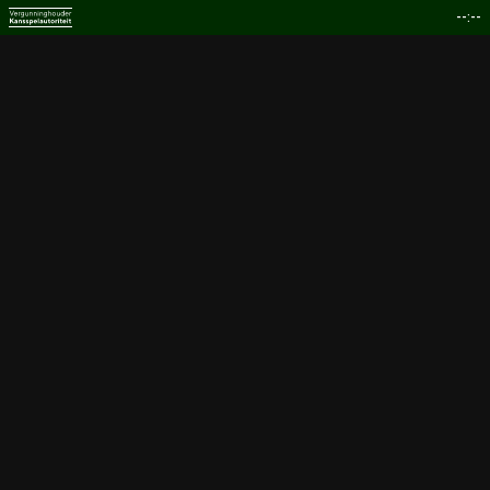
--:--