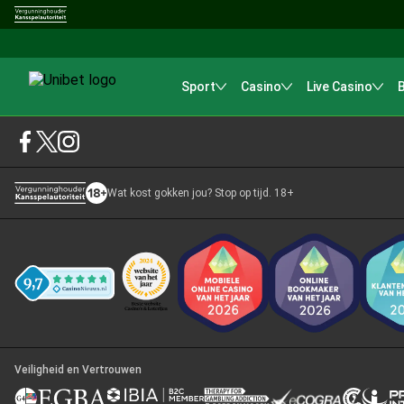
Sport
Casino
Live Casino
Wat kost gokken jou? Stop op tijd. 18+
Veiligheid en Vertrouwen