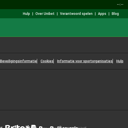
--:--
Hulp
|
Over Unibet
|
Verantwoord spelen
|
Apps
|
Blog
Beveiligingsinformatie
Cookies
Informatie voor sportorganisaties
Hulp