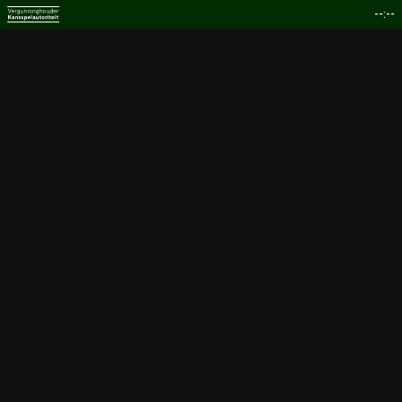
--:--