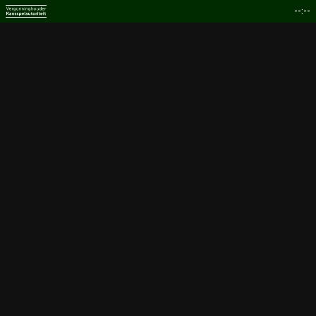
--:--