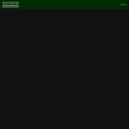
--:--