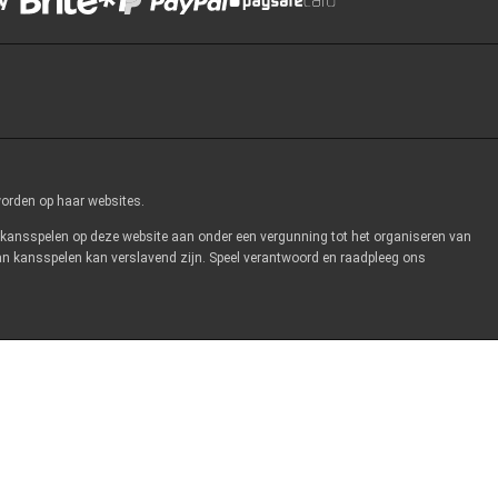
worden op haar websites.
e kansspelen op deze website aan onder een vergunning tot het organiseren van
n kansspelen kan verslavend zijn. Speel verantwoord en raadpleeg ons