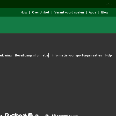
--:--
Hulp
|
Over Unibet
|
Verantwoord spelen
|
Apps
|
Blog
erklaring
Beveiligingsinformatie
Informatie voor sportorganisaties
Hulp