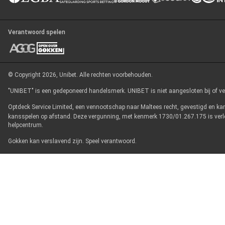
Verantwoord spelen
© Copyright 2026, Unibet. Alle rechten voorbehouden.
"UNIBET" is een gedeponeerd handelsmerk. UNIBET is niet aangesloten bij of v
Optdeck Service Limited, een vennootschap naar Maltees recht, gevestigd en ka
kansspelen op afstand. Deze vergunning, met kenmerk 1730/01.267.175 is verle
helpcentrum.
Gokken kan verslavend zijn. Speel verantwoord.