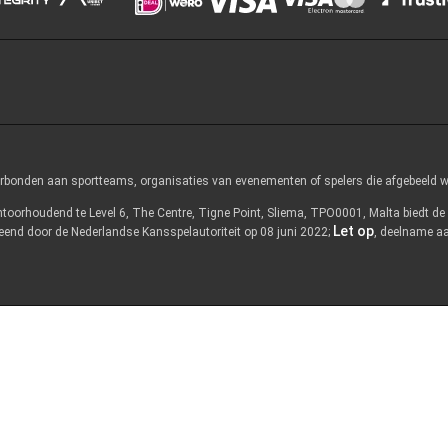
erbonden aan sportteams, organisaties van evenementen of spelers die afgebeeld 
ntoorhoudend te Level 6, The Centre, Tigne Point, Sliema, TPO0001, Malta biedt d
Let op
end door de Nederlandse Kansspelautoriteit op 08 juni 2022;
, deelname aa