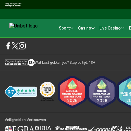
Sport
Casino
Live Casino
Wat kost gokken jou? Stop op tijd. 18+
Veiligheid en Vertrouwen