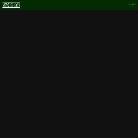
--:--